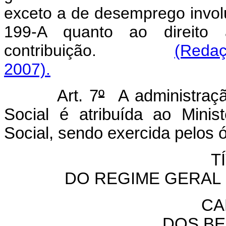
exceto a de desemprego involu
199-A quanto ao direito
contribuição.
(Redaç
2007).
Art. 7
º
A administraçã
Social é atribuída ao Minis
Social, sendo exercida pelos 
T
DO REGIME GERAL 
CA
DOS BE