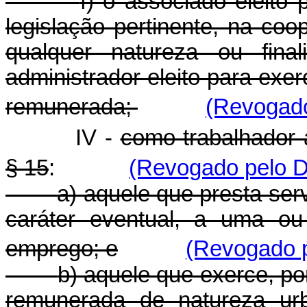
f) o associado eleito
legislação pertinente, na coo
qualquer natureza ou fin
administrador eleito para exer
remunerada;
(Revogado
IV -
como trabalhador 
§ 15
:
(Revogado pelo D
a) aquele que presta ser
caráter eventual, a uma o
emprego;
e
(Revogado p
b) aquele que exerce, po
remunerada de natureza urb