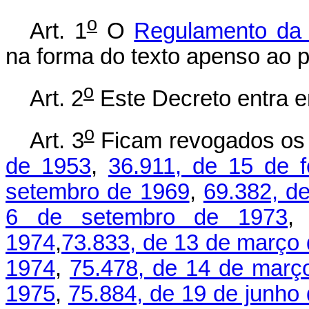
o
Art. 1
O
Regulamento da 
na forma do texto apenso ao 
o
Art. 2
Este Decreto entra e
o
Art. 3
Ficam revogados o
de 1953
,
36.911, de 15 de f
setembro de 1969
,
69.382, d
6 de setembro de 1973
1974
,
73.833, de 13 de março
1974
,
75.478, de 14 de març
1975
,
75.884, de 19 de junho