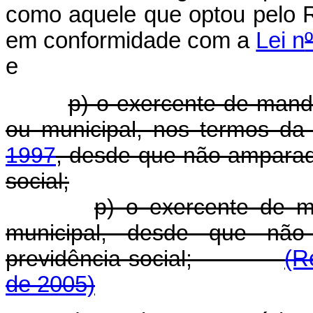
como aquele que optou pelo R
em conformidade com a
Lei n
e
p) o exercente de mandat
ou municipal, nos termos d
1997
, desde que não amparad
social;
p) o exercente de ma
municipal, desde que não
previdência social;
(R
de 2005)