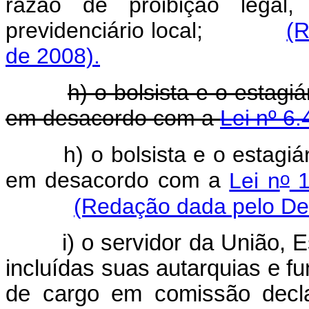
razão de proibição legal,
previdenciário local;
(R
de 2008).
h) o bolsista e o estagi
em desacordo com a
Lei nº 6
h) o bolsista e o estagi
o
em desacordo com a
Lei n
1
(Redação dada pelo Dec
i) o servidor da União, E
incluídas suas autarquias e f
de cargo em comissão decla