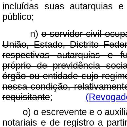
incluídas suas autarquias 
público;
n)
o servidor civil ocup
União, Estado, Distrito Fed
respectivas autarquias e 
próprio de previdência soci
órgão ou entidade cujo regime
nessa condição, relativamen
requisitante
;
(Revogado
o) o escrevente e o auxili
notariais e de registro a pa