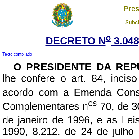
Pres
Subch
o
DECRETO N
3.048
Texto compilado
O
PRESIDENTE DA REP
lhe confere o art. 84, incis
acordo com a Emenda Consti
os
Complementares n
70, de 3
de janeiro de 1996, e as Lei
1990, 8.212, de 24 de julho