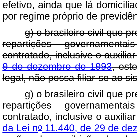
efetivo, ainda que lá domicil
por regime próprio de previdên
g) o brasileiro civil que 
repartições governamentai
contratado, inclusive o auxilia
9 de dezembro de 1993
, est
legal, não possa filiar-se ao si
g) o brasileiro civil que 
repartições governamentai
contratado, inclusive o auxilia
o
da Lei n
11.440, de 29 de de