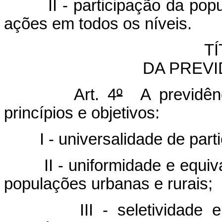
II - participação da po
ações em todos os níveis.
TÍ
DA PREVI
Art. 4
º
A previdênci
princípios e objetivos:
I - universalidade de par
II - uniformidade e equi
populações urbanas e rurais;
III - seletividade 