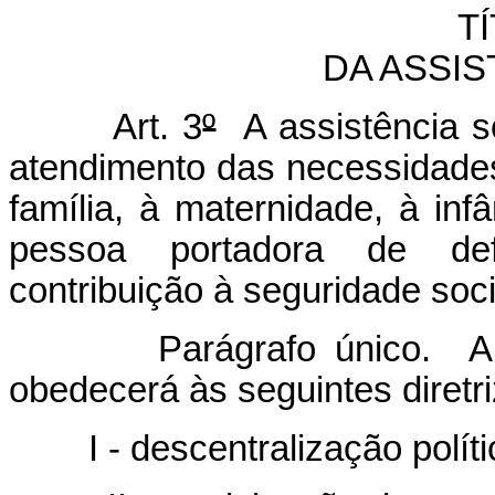
TÍ
DA ASSIS
Art. 3
º
A assistência so
atendimento das necessidades
família, à maternidade, à inf
pessoa portadora de defi
contribuição à seguridade soci
Parágrafo único. A 
obedecerá às seguintes diretri
I - descentralização polít