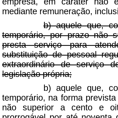
empresa, em caráter não e
mediante remuneração, inclus
b) aquele que, co
temporário, por prazo não s
presta serviço para atend
substituição de pessoal re
extraordinário de serviço 
legislação própria;
b) aquele que, co
temporário, na forma prevista
não superior a cento e oit
prorrogável por até noventa 