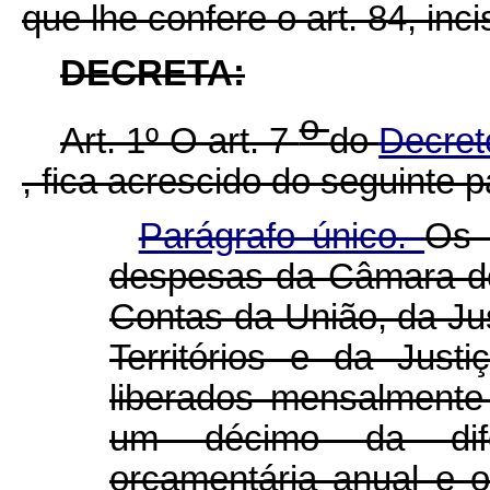
que lhe confere o art. 84, inci
DECRETA:
o
Art. 1º O art. 7
do
Decret
, fica acrescido do seguinte p
Parágrafo único.
Os 
despesas da Câmara do
Contas da União, da Jus
Territórios e da Just
liberados mensalmente
um décimo da dif
orçamentária anual e o