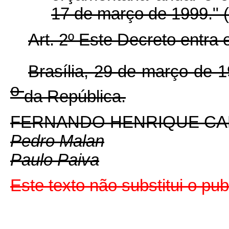
17 de março de 1999." 
Art. 2º Este Decreto entra
Brasília, 29 de março de 
o
da República.
FERNANDO HENRIQUE C
Pedro Malan
Paulo Paiva
Este texto não substitui o pu