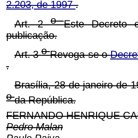
2.203, de 1997
.
o
Art. 2
Este Decreto 
publicação.
o
Art. 3
Revoga-se o
Decre
.
Brasília, 28 de janeiro de 
o
da República.
FERNANDO HENRIQUE C
Pedro Malan