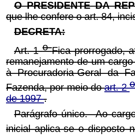
O PRESIDENTE DA RE
que lhe confere o art. 84, inc
DECRETA:
o
Art. 1
Fica prorrogado, a
remanejamento de um cargo
à Procuradoria-Geral da F
Fazenda, por meio do
art. 2
de 1997
.
Parágrafo único. Ao carg
inicial aplica-se o disposto