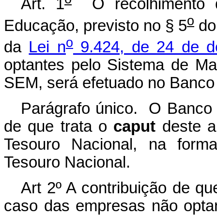
Art. 1
O recolhimento da
o
Educação, previsto no § 5
do 
o
da
Lei n
9.424, de 24 de 
optantes pelo Sistema de M
SEM, será efetuado no Banco 
Parágrafo único. O Banco d
de que trata o
caput
deste a
Tesouro Nacional, na forma
Tesouro Nacional.
Art 2º A contribuição de qu
caso das empresas não opta