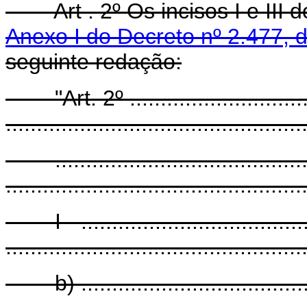
Art . 2º Os incisos I e III do 
Anexo I do Decreto nº 2.477, 
seguinte redação:
"Art. 2º ..................................
................................................
............................................
................................................
I - ........................................
................................................
b) .........................................