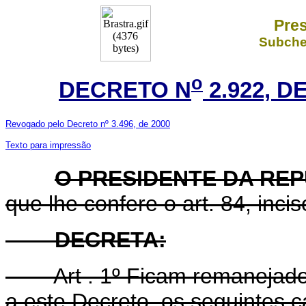
Pres
Subchef
o
DECRETO N
2.922, D
Revogado pelo Decreto nº 3.496, de 2000
Texto para impressão
O PRESIDENTE DA RE
que lhe confere o art. 84, incis
DECRETA:
Art . 1º Ficam remanejados 
a este Decreto, os seguintes 