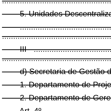
................................................
5. Unidades Descentralizad
............................................
................................................
III - ......................................
................................................
d) Secretaria de Gestão de
1. Departamento de Projeto
2. Departamento de Gerenc
Art. 4º ...................................