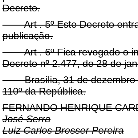
Decreto.
Art . 5º Este Decreto entra
publicação.
Art . 6º Fica revogado o i
Decreto nº 2.477, de 28 de jan
Brasília, 31 de dezembro d
110º da República.
FERNANDO HENRIQUE CA
José Serra
Luiz Carlos Bresser Pereira