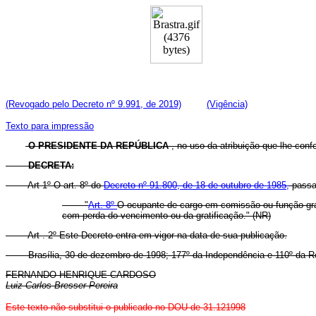
(Revogado pelo Decreto nº 9.991, de 2019)
(Vigência)
Texto para impressão
O PRESIDENTE DA REPÚBLICA
, no uso da atribuição que lhe confe
DECRETA:
Art 1º O art. 8º do
Decreto nº 91.800, de 18 de outubro de 1985,
passa 
"
Art. 8º
O ocupante de cargo em comissão ou função grat
com perda do vencimento ou da gratificação." (NR)
Art . 2º Este Decreto entra em vigor na data de sua publicação.
Brasília, 30 de dezembro de 1998; 177º da Independência e 110º da Re
FERNANDO HENRIQUE CARDOSO
Luiz Carlos Bresser Pereira
Este texto não substitui o publicado no DOU de 31.121998