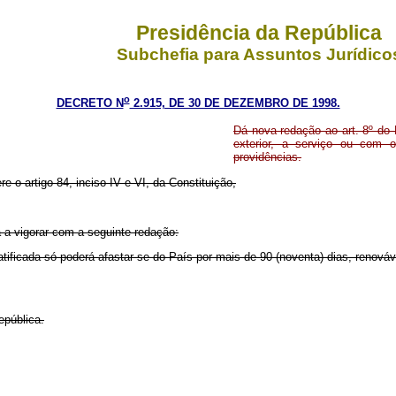
Presidência da República
Subchefia para Assuntos Jurídico
o
DECRETO N
2.915, DE 30 DE DEZEMBRO DE 1998.
Dá nova redação ao art. 8º do 
exterior, a serviço ou com
providências.
re o artigo 84, inciso IV e VI, da Constituição,
a vigorar com a seguinte redação:
ificada só poderá afastar-se do País por mais de 90 (noventa) dias, renová
pública.