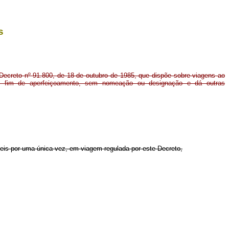
s
Decreto nº 91.800, de 18 de outubro de 1985, que dispõe sobre viagens ao
 o fim de aperfeiçoamento, sem nomeação ou designação e dá outras
veis por uma única vez, em viagem regulada por este Decreto,