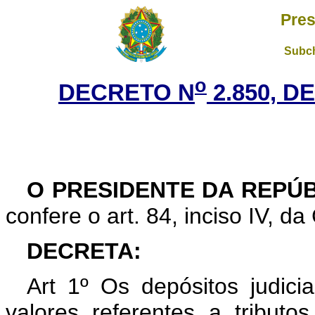
Pres
Subch
o
DECRETO N
2.850, D
O PRESIDENTE DA REPÚ
confere o art. 84, inciso IV, da
DECRETA:
Art 1º Os depósitos judicia
valores referentes a tributos