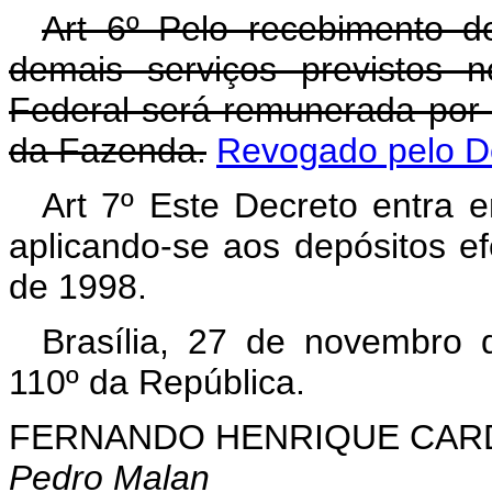
Art 6º Pelo recebimento d
demais serviços previstos 
Federal será remunerada por t
da Fazenda.
Revogado pelo De
Art 7º Este Decreto entra 
aplicando-se aos depósitos e
de 1998.
Brasília, 27 de novembro 
110º da República.
FERNANDO HENRIQUE CA
Pedro Malan