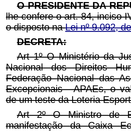
O PRESIDENTE DA RE
lhe confere o art. 84, inciso 
o disposto na
Lei nº 9.092, 
DECRETA:
Art 1º O Ministério da Ju
Nacional dos Direitos Hu
Federação Nacional das As
Excepcionais - APAEs, o val
de um teste da Loteria Esport
Art 2º O Ministro de 
manifestação da Caixa Ec