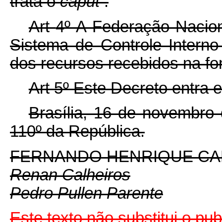
trata o
caput
.
Art
4º A Federação Nacio
Sistema de Controle Interno
dos recursos recebidos na fo
Art 5º Este Decreto entra 
Brasília, 16 de novembro
110º da República.
FERNANDO HENRIQUE C
Renan Calheiros
Pedro Pullen Parente
Este texto não substitui o pu