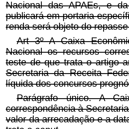
Nacional das APAEs, e da 
publicará em portaria específ
renda será objeto do repasse d
Art 3º A Caixa Econômi
Nacional os recursos corr
teste de que trata o artigo a
Secretaria da Receita Fede
líquida dos concursos prognó
Parágrafo único. A Cai
correspondência à Secretaria
valor da arrecadação e a dat