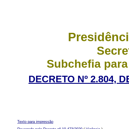
Presidênci
Secre
Subchefia para
DECRETO Nº 2.804, D
Texto para impressão