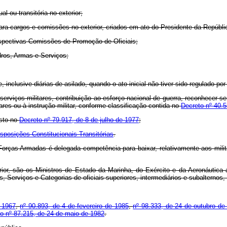
l ou transitória no exterior;
para cargos e comissões no exterior, criados em ato do Presidente da Repúbli
spectivas Comissões de Promoção de Oficiais;
dros, Armas e Serviços;
, inclusive diárias de asilado, quando o ato inicial não tiver sido regulado por
rviços militares, contribuição ao esforço nacional de guerra, reconhecer s
res ou à instrução militar, conforme classificação contida no
Decreto nº 40.
osto no
Decreto nº 79.917, de 8 de julho de 1977
;
isposições Constitucionais Transitórias
.
orças Armadas é delegada competência para baixar, relativamente aos milit
rior, são os Ministros de Estado da Marinha, do Exército e da Aeronáutica
 Serviços e Categorias de oficiais superiores, intermediários e subalternos,
e 1967
,
nº 90.893, de 4 de fevereiro de 1985
,
nº 98.333, de 24 de outubro de
eto nº 87.215, de 24 de maio de 1982
.