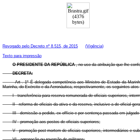
Revogado pelo Decreto nº 8.515, de 2015
(Vigência)
Texto para impressão
O PRESIDENTE DA REPÚBLICA
, no uso da atribuição que lhe confe
DECRETA:
Art . 1º É delegada competência aos Ministro de Estado da Marinha
Marinha, do Exército e da Aeronáutica, respectivamente, os seguintes atos
I - transferência para reserva remunerada de oficiais superiores, inter
II - reforma de oficiais da ativa e da reserva, inclusive a de oficial
III - demissão a pedido, ex offício e por sentença passada em julgado 
IV - promoção aos postos de oficiais superiores;
V - promoção post mortem de oficiais superiores, intermediários e sub
VI - agregação ou reversão de militares;