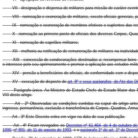
VII - designação e dispensa de militares para missão de caráter eventua
VIII - nomeação e exoneração de militares, exceto oficiais-generais, 
IX - nomeação e exoneração de membros efetivos e suplentes das re
X - nomeação ao primeiro posto de oficiais dos diversos Corpos, Qua
XI - nomeação de capelães militares;
XII - melhoria ou retificação de remuneração de militares na inatividade
XIII - concessão de condecorações destinadas a: recompensar bons se
o interesse pelo seu aprimoramento e premiar a aplicação aos estudos milita
XIV - pensão a beneficiários de oficiais, de conformidade com o disp
XV - execução do disposto do
art. 8º e seus parágrafos, do Ato das D
Parágrafo único. Ao Ministro de Estado Chefe do Estado-Maior das F
VIII deste artigo.
Art . 2º Observadas as condições contidas na caput do artigo ante
ingresso, permanência, exclusão e transferência de Corpos, Quadros, Armas,
Art . 3º Este Decreto entra em vigor na data de sua publicação.
Art . 4º Ficam revogados os
Decretos nº 61.464, de 4 de outubro d
1990
,
nº 891, de 11 de agosto de 1993
, e o
parágrafo 1º do art. 1º do Decr