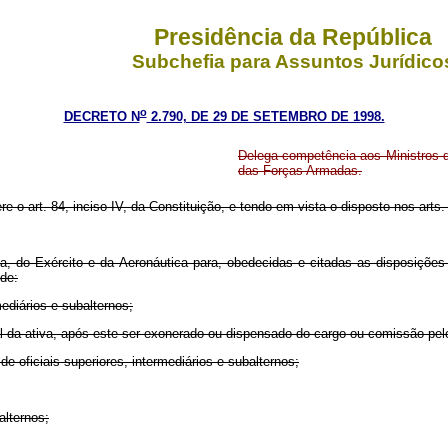
Presidência da República
Subchefia para Assuntos Jurídico
o
DECRETO N
2.790, DE 29 DE SETEMBRO DE 1998.
Delega competência aos Ministros d
das Forças Armadas.
re o art. 84, inciso IV, da Constituição, e tendo em vista o disposto nos arts
, do Exército e da Aeronáutica para, obedecidas e citadas as disposições l
 de:
mediários e subalternos;
-geral da ativa, após este ser exonerado ou dispensado do cargo ou comissão pe
de oficiais superiores, intermediários e subalternos;
alternos;