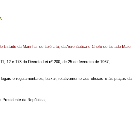
s
e Estado da Marinha, do Exército, da Aeronáutica e Chefe do Estado-Maior
. 11, 12 e 173 do Decreto-Lei nº 200, de 25 de fevereiro de 1967,
egais e regulamentares, baixar, relativamente aos oficiais e às praças da
lo Presidente da República;