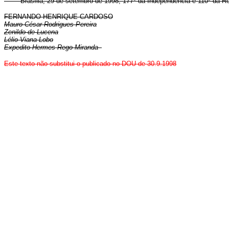
Brasília, 29 de setembro de 1998; 177º da Independência e 110º da Re
FERNANDO HENRIQUE CARDOSO
Mauro César Rodrigues Pereira
Zenildo de Lucena
Lélio Viana Lobo
Expedito Hermes Rego Miranda
Este texto não substitui o publicado no DOU de 30.9.1998