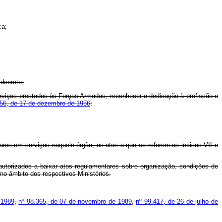
ca;
 decreto;
erviços prestados às Forças Armadas, reconhecer a dedicação à profissão e
556, de 17 de dezembro de 1956
;
ares em serviços naquele órgão, os atos a que se referem os incisos VII e
 autorizados a baixar atos regulamentares sobre organização, condições de
 no âmbito dos respectivos Ministérios.
 1989
,
nº 98.365, de 07 de novembro de 1989
,
nº 99.417, de 26 de julho de