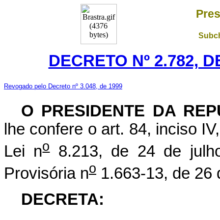
Pres
Subch
DECRETO Nº 2.782, 
Revogado pelo Decreto nº 3.048, de 1999
O
PRESIDENTE DA REP
lhe confere o art. 84, inciso I
o
Lei n
8.213, de 24 de julh
o
Provisória n
1.663-13, de 26 
DECRETA: