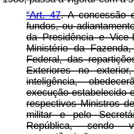
“Art. 47
. A concessão 
fundos, ou adiantamento
da Presidência e Vice-
Ministério da Fazenda
Federal, das repartiçõ
Exteriores no exterio
inteligência, obedec
execução estabelecido 
respectivos Ministros 
militar e pelo Secret
República, sendo 