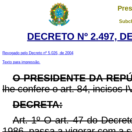
Pres
Subch
DECRETO Nº 2.497, D
Revogado pelo Decreto nº 5.026, de 2004
Texto para impressão.
O PRESIDENTE DA REP
lhe confere o art. 84, incisos I
DECRETA:
Art. 1º O art. 47 do Decre
1986, passa a vigorar com a s