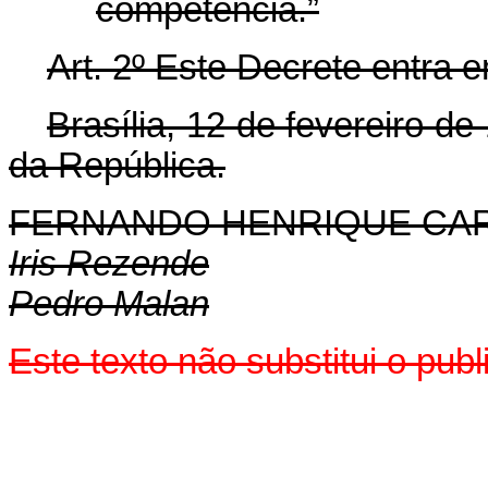
competência.”
Art. 2º Este Decrete entra 
Brasília, 12 de fevereiro d
da República.
FERNANDO HENRIQUE CA
Iris Rezende
Pedro Malan
Este texto não substitui o pu