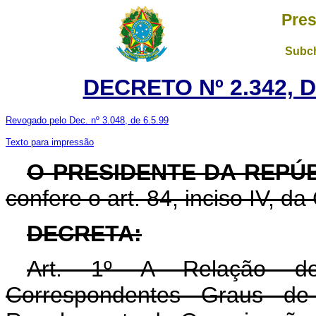
Pres
Subch
DECRETO Nº 2.342, 
Revogado pelo Dec. nº 3.048, de 6.5.99
Texto para impressão
O PRESIDENTE DA REPÚ
confere o art. 84, inciso IV, da
DECRETA:
Art. 1º A Relação de 
Correspondentes Graus de