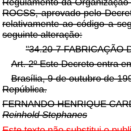
Regulamento da Organização e
ROCSS, aprovado pelo Decret
relativamente ao código a seg
seguinte alteração:
"34.20-7 FABRICAÇÃO
Art. 2º Este Decreto entra e
Brasília, 9 de outubro de 1
República.
FERNANDO HENRIQUE CA
Reinhold Stephanes
Este texto não substitui o pu