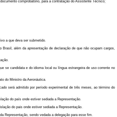
o documento comprobatório, para a contratação do Assistente Técnico;
etivo a que deva ser submetido.
 do Brasil, além da apresentação de declaração de que não ocupam cargos,
tação.
ue se candidata e do idioma local ou língua estrangeira de uso corrente no
to do Ministro da Aeronáutica.
icado será admitido por período experimental de três meses, ao término do
islação do país onde estiver sediada a Representação.
egislação do pais onde estiver sediada a Representação.
r da Representação, sendo vedada a delegação para esse fim.