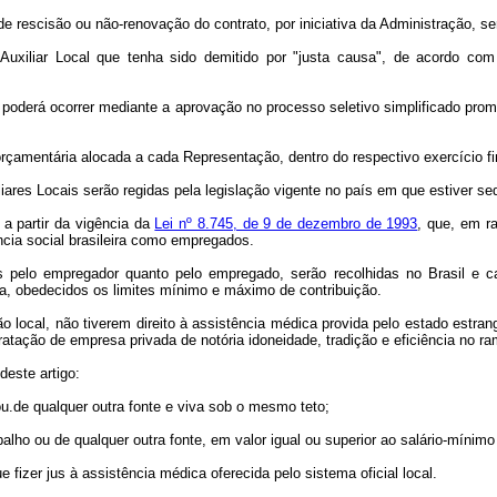
 rescisão ou não-renovação do contrato, por iniciativa da Administração, se
Auxiliar Local que tenha sido demitido por "justa causa", de acordo com
poderá ocorrer mediante a aprovação no processo seletivo simplificado pro
 orçamentária alocada a cada Representação, dentro do respectivo exercício fi
iliares Locais serão regidas pela legislação vigente no país em que estiver s
 a partir da vigência da
Lei nº 8.745, de 9 de dezembro de 1993
, que, em ra
ência social brasileira como empregados.
as pelo empregador quanto pelo empregado, serão recolhidas no Brasil e cal
ra, obedecidos os limites mínimo e máximo de contribuição.
ção local, não tiverem direito à assistência médica provida pelo estado est
tratação de empresa privada de notória idoneidade, tradição e eficiência no ra
deste artigo:
u.de qualquer outra fonte e viva sob o mesmo teto;
alho ou de qualquer outra fonte, em valor igual ou superior ao salário-mínim
 fizer jus à assistência médica oferecida pelo sistema oficial local.