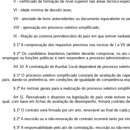
V - certificado de formação de nível superior nas áreas técnico-esp
VI - idade mínima de dezoito anos;
VII - atestado de bons antecedentes ou documento equivalente no p
VIII - aprovação em processo seletivo simplificado;
IX - filiação ao sistema previdenciário do país em que estiver sedia
§ 1º A comprovação dos requisitos previstos nos incisos de I a VII d
§ 2º Os candidatos brasileiros também deverão comprovar, no ato d
empregos ou funções públicas e nem respondem a processo administrativo 
Art 10. A contratação do Auxiliar Local dependerá de processo seleti
§ 1º O processo seletivo simplificado constará de avaliação da capa
país, dando-se preferência, em condições de igualdade de competência esp
§ 2º As normas gerais para a realização do processo seletivo simpli
Art 11. Ressalvado o disposto na legislação do país onde estiver s
qual, com base em fichas de avaliação de desempenho, firmará contrato de 
§ 1º O contrato será firmado por um ano, renovável ao final de cada 
§ 2º A rescisão ou a não-renovação do contrato ocorrerá tanto por in
§ 3º A responsabilidade pelo ato de contratação, rescisão ou não-r