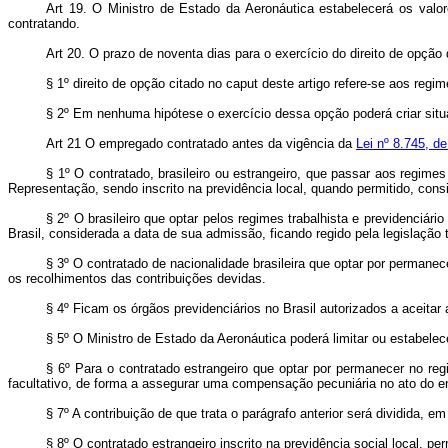
Art 19. O Ministro de Estado da Aeronáutica estabelecerá os valo
contratando.
Art 20. O prazo de noventa dias para o exercício do direito de opção
§ 1º direito de opção citado no caput deste artigo refere-se aos regime
§ 2º Em nenhuma hipótese o exercício dessa opção poderá criar situaç
Art 21 O empregado contratado antes da vigência da
Lei nº 8.745, d
§ 1º O contratado, brasileiro ou estrangeiro, que passar aos regimes 
Representação, sendo inscrito na previdência local, quando permitido, con
§ 2º O brasileiro que optar pelos regimes trabalhista e previdenciári
Brasil, considerada a data de sua admissão, ficando regido pela legislação 
§ 3º O contratado de nacionalidade brasileira que optar por permanece
os recolhimentos das contribuições devidas.
§ 4º Ficam os órgãos previdenciários no Brasil autorizados a aceitar a
§ 5º O Ministro de Estado da Aeronáutica poderá limitar ou estabelec
§ 6º Para o contratado estrangeiro que optar por permanecer no regim
facultativo, de forma a assegurar uma compensação pecuniária no ato do en
§ 7º A contribuição de que trata o parágrafo anterior será dividida, em
§ 8º O contratado estrangeiro inscrito na previdência social local, pe