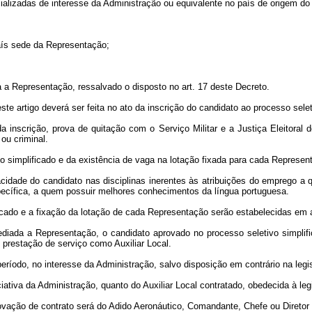
ecializadas de interesse da Administração ou equivalente no país de origem d
aís sede da Representação;
da a Representação, ressalvado o disposto no art. 17 deste Decreto.
este artigo deverá ser feita no ato da inscrição do candidato ao processo sel
a inscrição, prova de quitação com o Serviço Militar e a Justiça Eleitoral
ou criminal.
vo simplificado e da existência de vaga na lotação fixada para cada Represen
cidade do candidato nas disciplinas inerentes às atribuições do emprego a q
ecífica, a quem possuir melhores conhecimentos da língua portuguesa.
ficado e a fixação da lotação de cada Representação serão estabelecidas em a
ediada a Representação, o candidato aprovado no processo seletivo simplif
prestação de serviço como Auxiliar Local.
período, no interesse da Administração, salvo disposição em contrário na leg
iciativa da Administração, quanto do Auxiliar Local contratado, obedecida à l
enovação de contrato será do Adido Aeronáutico, Comandante, Chefe ou Direto