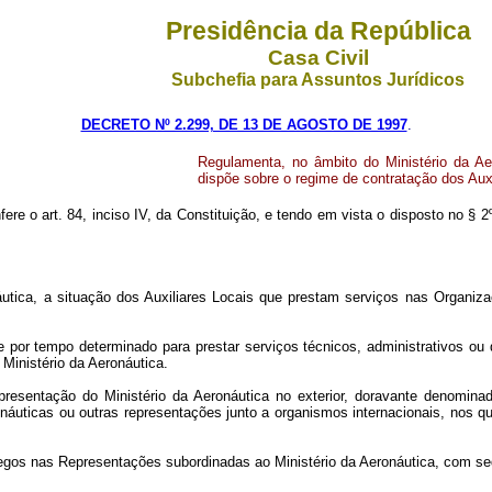
Presidência da República
Casa Civil
Subchefia para Assuntos Jurídicos
DECRETO Nº 2.299, DE 13 DE AGOSTO DE 1997
.
Regulamenta, no âmbito do Ministério da Ae
dispõe sobre o regime de contratação dos Auxi
ere o art. 84, inciso IV, da Constituição, e tendo em vista o disposto no § 2
áutica, a situação dos Auxiliares Locais que prestam serviços nas Organiza
ente por tempo determinado para prestar serviços técnicos, administrativos 
Ministério da Aeronáutica.
presentação do Ministério da Aeronáutica no exterior, doravante denomin
náuticas ou outras representações junto a organismos internacionais, nos qu
regos nas Representações subordinadas ao Ministério da Aeronáutica, com sed