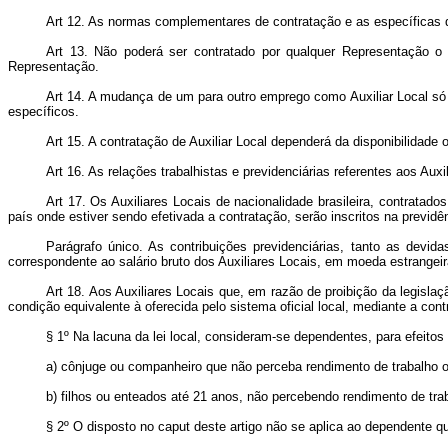
Art 12. As normas complementares de contratação e as específicas de
Art 13. Não poderá ser contratado por qualquer Representação o 
Representação.
Art 14. A mudança de um para outro emprego como Auxiliar Local só 
específicos.
Art 15. A contratação de Auxiliar Local dependerá da disponibilidade
Art 16. As relações trabalhistas e previdenciárias referentes aos Aux
Art 17. Os Auxiliares Locais de nacionalidade brasileira, contratados
país onde estiver sendo efetivada a contratação, serão inscritos na previd
Parágrafo único. As contribuições previdenciárias, tanto as devid
correspondente ao salário bruto dos Auxiliares Locais, em moeda estrangei
Art 18. Aos Auxiliares Locais que, em razão de proibição da legisla
condição equivalente à oferecida pelo sistema oficial local, mediante a con
§ 1º Na lacuna da lei local, consideram-se dependentes, para efeitos 
a) cônjuge ou companheiro que não perceba rendimento de trabalho o
b) filhos ou enteados até 21 anos, não percebendo rendimento de trab
§ 2º O disposto no caput deste artigo não se aplica ao dependente que