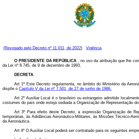
(Revogado pelo Decreto nº 11.011, de 2022
)
Vigência
O PRESIDENTE DA REPÚBLICA
, no uso da atribuição que lhe conf
da Lei nº 8.745, de 9 de dezembro de 1993,
DECRETA
:
Art 1º Este Decreto regulamenta, no âmbito do Ministério da Aeron
dispõe o
Capítulo V da Lei nº 7.501, de 27 de junho de 1986.
Art 2º Auxiliar Local é o brasileiro ou estrangeiro admitido localm
costumes do país onde esteja sediada a Organização de Representação do 
Art 3º Para efeito deste Decreto, a expressão Organização de Re
temporárias, às Adidâncias Aeronáutico-Militares, às Missões Técnico-Aero
da Aeronáutica.
Art 4º O Auxiliar Local poderá ser contratado para os seguintes emp