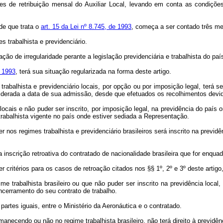
res de retribuição mensal do Auxiliar Local, levando em conta as condiç
 de que trata o
art. 15 da Lei nº 8.745, de 1993
, começa a ser contado três me
s trabalhista e previdenciário.
ão de irregularidade perante a legislação previdenciária e trabalhista do pa
e 1993
, terá sua situação regularizada na forma deste artigo.
trabalhista e previdenciário locais, por opção ou por imposição legal, terá s
siderada a data de sua admissão, desde que efetuados os recolhimentos devi
o locais e não puder ser inscrito, por imposição legal, na previdência do país
trabalhista vigente no país onde estiver sediada a Representação.
r nos regimes trabalhista e previdenciário brasileiros será inscrito na previ
 inscrição retroativa do contratado de nacionalidade brasileira que for enquad
er critérios para os casos de retroação citados nos §§ 1º, 2º e 3º deste arti
e trabalhista brasileiro ou que não puder ser inscrito na previdência local, 
cerramento do seu contrato de trabalho.
 partes iguais, entre o Ministério da Aeronáutica e o contratado.
rmanecendo ou não no regime trabalhista brasileiro, não terá direito à previdên