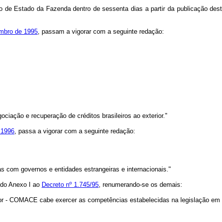
e Estado da Fazenda dentro de sessenta dias a partir da publicação dest
embro de 1995
, passam a vigorar com a seguinte redação:
ociação e recuperação de créditos brasileiros ao exterior."
e 1996
, passa a vigorar com a seguinte redação:
 com governos e entidades estrangeiras e internacionais."
I do Anexo I ao
Decreto nº 1.745/95
, renumerando-se os demais:
ior - COMACE cabe exercer as competências estabelecidas na legislação em v