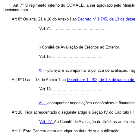
Art 7º O regimento interno do COMACE, a ser aprovado pelo Ministro d
funcionamento.
Art 8º Os arts. 21 e 16 do Anexo I ao
Decreto nº 1.745, de 13 de dez
"Art.2º.. .........................................
.........................................
j)
Comitê de Avaliação de Créditos ao Exterior.
"Art.16 .........................................
.........................................
XII -
planejar e acompanhar a política de avaliação, neg
Art
9º O art.. 18 do Anexo 1 ao
Decreto nº 1. 792, de 1 5 de janeiro d
"Art.18.
.........................................
.........................................
VII -
acompanhar negociações econômicas e financeiras
Art
10. Fica acrescentado o seguinte artigo à Seção IV do Capítulo II
"
Art. 27.
Ao Comitê de Avaliação de Créditos ao Exter
Art
11 Este Decreto entra em vigor na data de sua publicação.