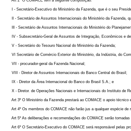
Art 2º O COMACE tem a seguinte composição:
I - Secretário-Executivo do Ministério da Fazenda, que é o seu Presid
Il - Secretário de Assuntos Internacionais do Ministério da Fazenda, qu
Ill - Secretário de Assuntos Internacionais do Ministério do Planejame
IV - Subsecretário-Geral de Assuntos de Integração, Econômicos e de C
V - Secretário do Tesouro Nacional do Ministério da Fazenda;
VI Secretário de Comércio Exterior do Ministério, da Indústria, do Com
VII - procurador-geral da Fazenda Nacional;
VIII - Diretor de Assuntos Internacionais do Banco Central do Brasil;
IX - Diretor da Área Internacional do Banco do Brasil S.A.; e
X - Diretor. de Operações Nacionais e Internacionais do Instituto de R
Art 3º O Ministério da Fazenda prestará ao COMACE o apoio técnico e a
Art 4º Os membros do COMACE não farão jus a qualquer espécie de re
Art 5º As deliberações e recomendações do COMACE serão tomadas na fo
Art 6º O Secretário-Executivo do COMACE será responsável pelas provid