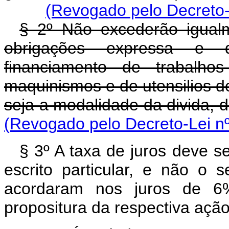
(Revogado pelo Decreto-
§ 2º Não excederão igual
obrigações expressa e d
financiamento de trabalho
maquinismos e de utensilios de
seja a modalidade da divida, 
(Revogado pelo Decreto-Lei nº
§ 3º A taxa de juros deve se
escrito particular, e não o 
acordaram nos juros de 6
propositura da respectiva ação