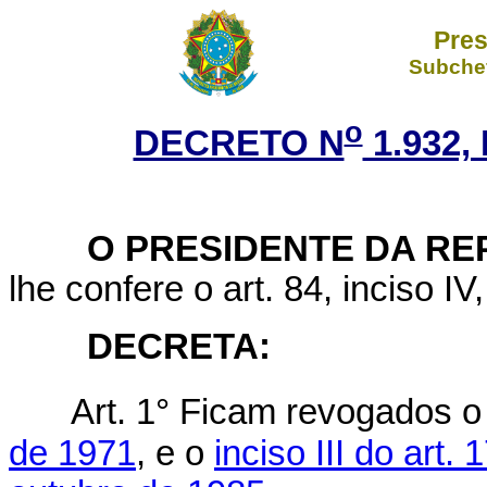
Pres
Subchef
o
DECRETO N
1.932,
O PRESIDENTE DA REP
lhe confere o art. 84, inciso IV
DECRETA:
Art. 1° Ficam revogados 
de 1971
, e o
inciso III do art