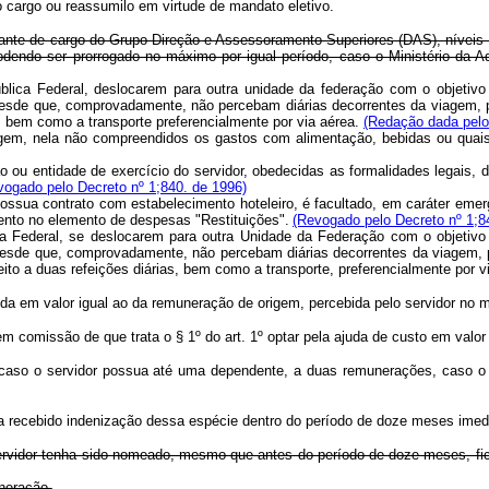
 cargo ou reassumi­lo em virtude de mandato eletivo.
te de cargo do Grupo-Direção e Assessoramento Superiores (DAS), níveis 1
e, podendo ser prorrogado no máximo por igual período, caso o Ministério d
lica Federal, deslocarem para outra unidade da federação com o objetivo d
desde que, comprovadamente, não percebam diárias decorrentes da viagem, po
s, bem como a transporte preferencialmente por via aérea.
(Redação dada pelo
pedagem, nela não compreendidos os gastos com alimentação, bebidas ou qua
 ou entidade de exercício do servidor, obedecidas as formalidades legais, 
vogado pelo Decreto nº 1;840. de 1996)
ossua contrato com estabelecimento hoteleiro, é facultado, em caráter eme
nto no elemento de despesas "Restituições".
(Revogado pelo Decreto nº 1;8
 Federal, se deslocarem para outra Unidade da Federação com o objetivo d
desde que, comprovadamente, não percebam diárias decorrentes da viagem, po
eito a duas refeições diárias, bem como a transporte, preferencialmente por v
cedida em valor igual ao da remuneração de origem, percebida pelo servidor n
em comissão de que trata o § 1º do art. 1º optar pela ajuda de custo em valor
caso o servidor possua até uma dependente, a duas remunerações, caso o 
ha recebido indenização dessa espécie dentro do período de doze meses imedi
ervidor tenha sido nomeado, mesmo que antes do período de doze meses, fica a
neração.