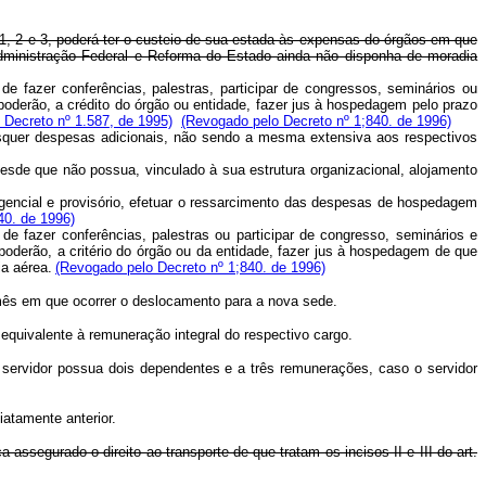
, 2 e 3, poderá ter o custeio de sua estada às expensas do órgãos em que
a Administração Federal e Reforma do Estado ainda não disponha de moradia
e fazer conferências, palestras, participar de congressos, seminários ou
derão, a crédito do órgão ou entidade, fazer jus à hospedagem pelo prazo
 Decreto nº 1.587, de 1995)
(Revogado pelo Decreto nº 1;840. de 1996)
isquer despesas adicionais, não sendo a mesma extensiva aos respectivos
desde que não possua, vinculado à sua estrutura organizacional, alojamento
rgencial e provisório, efetuar o ressarcimento das despesas de hospedagem
40. de 1996)
e fazer conferências, palestras ou participar de congresso, seminários e
derão, a critério do órgão ou da entidade, fazer jus à hospedagem de que
ia aérea.
(Revogado pelo Decreto nº 1;840. de 1996)
o mês em que ocorrer o deslocamento para a nova sede.
 equivalente à remuneração integral do respectivo cargo.
servidor possua dois dependentes e a três remunerações, caso o servidor
atamente anterior.
ssegurado o direito ao transporte de que tratam os incisos II e III do art.