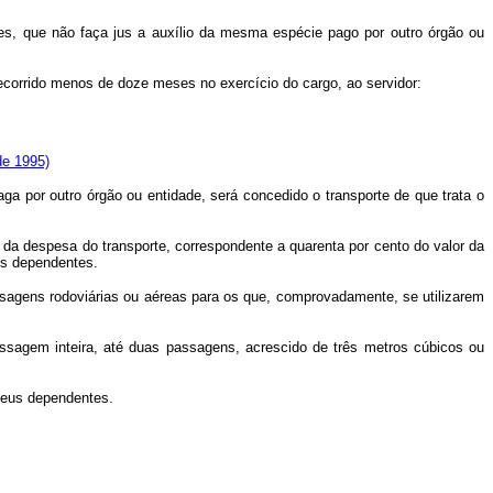
es, que não faça jus a auxílio da mesma espécie pago por outro órgão ou
decorrido menos de doze meses no exercício do cargo, ao servidor:
de 1995)
a por outro órgão ou entidade, será concedido o transporte de que trata o
o da despesa do transporte, correspondente a quarenta por cento do valor da
ês dependentes.
ssagens rodoviárias ou aéreas para os que, comprovadamente, se utilizarem
assagem inteira, até duas passagens, acrescido de três metros cúbicos ou
seus dependentes.