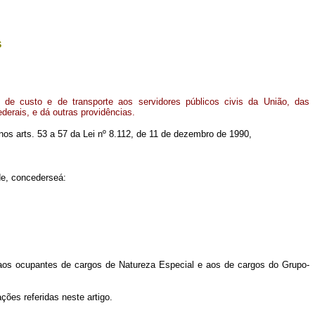
s
de custo e de transporte aos servidores públicos civis da União, das
derais, e dá outras providências.
o nos arts. 53 a 57 da Lei nº 8.112, de 11 de dezembro de 1990,
e, conceder­se­á:
a, aos ocupantes de cargos de Natureza Especial e aos de cargos do Grupo­
ções referidas neste artigo.