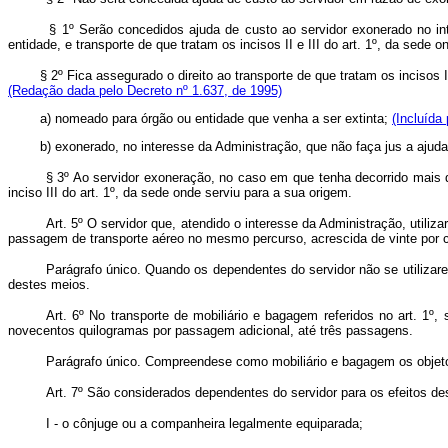
§ 1º Serão concedidos ajuda de custo ao servidor exonerado no i
entidade, e transporte de que tratam os incisos II e III do art. 1º, da sede
§ 2º Fica assegurado o direito ao transporte de que tratam os incisos II 
(Redação dada pelo Decreto nº 1.637, de 1995)
a) nomeado para órgão ou entidade que venha a ser extinta;
(Incluída
b) exonerado, no interesse da Administração, que não faça jus a ajuda 
§ 3º Ao servidor exoneração, no caso em que tenha decorrido mais d
inciso III do art. 1º, da sede onde serviu para a sua origem.
Art. 5º O servidor que, atendido o interesse da Administração, utili
passagem de transporte aéreo no mesmo percurso, acrescida de vinte por c
Parágrafo único. Quando os dependentes do servidor não se utilizar
destes meios.
Art. 6º No transporte de mobiliário e bagagem referidos no art. 1
novecentos quilogramas por passagem adicional, até três passagens.
Parágrafo único. Compreende­se como mobiliário e bagagem os objet
Art. 7º São considerados dependentes do servidor para os efeitos de
I - o cônjuge ou a companheira legalmente equiparada;