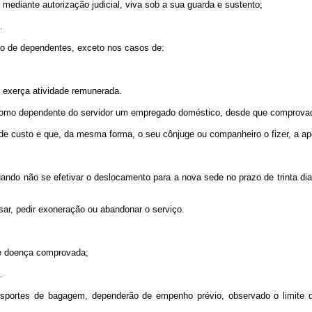
 mediante autorização judicial, viva sob a sua guarda e sustento;
.
ção de dependentes, exceto nos casos de:
o exerça atividade remunerada.
a­se como dependente do servidor um empregado doméstico, desde que comprov
a de custo e que, da mesma forma, o seu cônjuge ou companheiro o fizer, a ap
quando não se efetivar o deslocamento para a nova sede no prazo de trinta di
sar, pedir exoneração ou abandonar o serviço.
 de doença comprovada;
.
nsportes de bagagem, dependerão de empenho prévio, observado o limite do