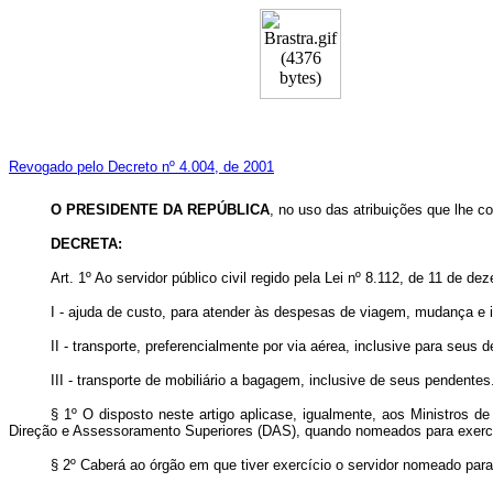
Revogado pelo Decreto nº 4.004, de 2001
O PRESIDENTE DA REPÚBLICA
, no uso das atribuições que lhe co
DECRETA:
Art. 1º Ao servidor público civil regido pela Lei nº 8.112, de 11 de 
I - ajuda de custo, para atender às despesas de viagem, mudança e i
II - transporte, preferencialmente por via aérea, inclusive para seus 
III - transporte de mobiliário a bagagem, inclusive de seus pendentes
§ 1º O disposto neste artigo aplica­se, igualmente, aos Ministros 
Direção e Assessoramento Superiores (DAS), quando nomeados para exerc
§ 2º Caberá ao órgão em que tiver exercício o servidor nomeado para 