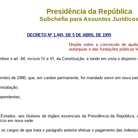
Presidência da República
Subchefia para Assuntos Jurídico
DECRETO Nº 1.445, DE 5 DE ABRIL DE 1995
Dispõe sobre a concessão de ajuda 
autarquias e das fundações públicas fe
nfere o art. 84, incisos IV e VI, da Constituição, e tendo em vista o dispost
dezembro de 1990, que, em caráter permanente, for mandado servir em nova sed
nstalação;
dependentes;
.
de Estados, aos titulares de órgãos essenciais da Presidência da Repúblic
ício em nova sede.
os cargos de que trata o parágrafo anterior efetuar o pagamento das indeniza