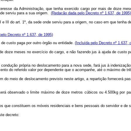
nteresse da Administração, que tenha exercido cargo por mais de doze mes
 onde serviu para a sua origem.
(Redação dada pelo Decreto nº 1.637, de 1995)
e III do art. 1º, da sede onde serviu para a origem, no caso em que tenha 
 pelo Decreto nº 1.637, de 1995)
de custo paga por outro órgão ou entidade.
(Incluída pelo Decreto nº 1.637, 
e doze meses no exercício do cargo, e não fazendo jus à ajuda de custo pag
zar condução própria no deslocamento para a nova sede, fará jus à indenizaçã
ento do referido valor por dependente que o acompanhe, até o máximo de tr
em do meio de deslocamento previsto neste artigo, a repartição fornecerá pa
º, será observado o limite máximo de doze metros cúbicos ou 4.500kg por p
os que constituem os móveis residenciais e bens pessoais do servidor e de 
ste decreto: