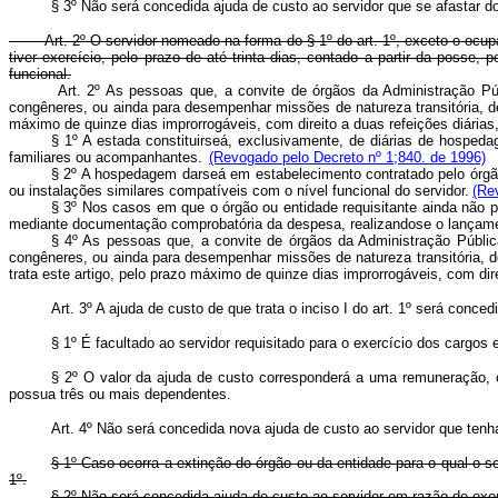
§ 3º Não será concedida ajuda de custo ao servidor que se afastar do
Art. 2º O servidor nomeado na forma do § 1º do art. 1º, exceto o ocupan
tiver exercício, pelo prazo de até trinta dias, contado a partir da poss
funcional.
Art. 2º As pessoas que, a convite de órgãos da Administração Púb
congêneres, ou ainda para desempenhar missões de natureza transitória, 
máximo de quinze dias improrrogáveis, com direito a duas refeições diária
§ 1º A estada constituir­se­á, exclusivamente, de diárias de hos
familiares ou acompanhantes.
(Revogado pelo Decreto nº 1;840. de 1996)
§ 2º A hospedagem dar­se­á em estabelecimento contratado pelo órgão
ou instalações similares compatíveis com o nível funcional do servidor.
(Re
§ 3º Nos casos em que o órgão ou entidade requisitante ainda não p
mediante documentação comprobatória da despesa, realizando­se o lançame
§ 4º As pessoas que, a convite de órgãos da Administração Pública
congêneres, ou ainda para desempenhar missões de natureza transitória, 
trata este artigo, pelo prazo máximo de quinze dias improrrogáveis, com dir
Art. 3º A ajuda de custo de que trata o inciso I do art. 1º será con
§ 1º É facultado ao servidor requisitado para o exercício dos cargos 
§ 2º O valor da ajuda de custo corresponderá a uma remuneração, 
possua três ou mais dependentes.
Art. 4º Não será concedida nova ajuda de custo ao servidor que ten
§ 1º Caso ocorra a extinção do órgão ou da entidade para o qual o s
1º.
§ 2º Não será concedida ajuda de custo ao servidor em razão de exo