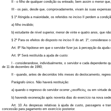
II - o filho de qualquer condição ou enteado, bem assim o menor que,
III - os pais, desde que, comprovadamente, vivam às suas expensas
§ 1º Atingida a maioridade, os referidos no inciso II perdem a condi
a) filho inválido;
b) estudante de nível superior, menor de vinte e quatro anos, que nã
§ 2º Para os efeitos do disposto no inciso II do art. 1º, consider
Art. 8º Na hipótese em que o servidor fizer jus à percepção da ajud
Art. 9º Será restituída a ajuda de custo:
I - considerando­se, individualmente, o servidor e cada dependente 
de 11 de dezembro de 1990;
II - quando, antes de decorridos três meses do deslocamento, regres
Parágrafo único. Não haverá restituição:
a) quando o regresso do servidor ocorrer ¿ex­officio¿ ou em virtude
b) havendo exoneração após noventa dias do exercício na nova sede
Art. 10. As despesas relativas à ajuda de custo, passagens e tra
concessão para pagamento em exercício posterior.