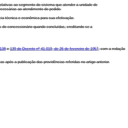
relativas ao segmento do sistema que atender a unidade de
ecessárias ao atendimento do pedido.
cia técnica e econômica para sua efetivação.
s do concessionário quando concluídas, creditando-se a
 138
e
139 do Decreto nº 41.019, de 26 de fevereiro de 1957
, com a redação
dias após a publicação das providências referidas no artigo anterior.