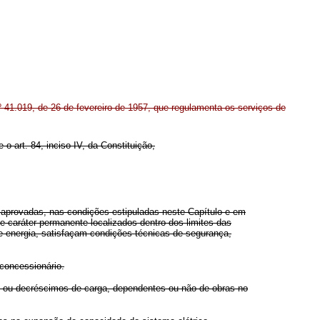
º 41.019, de 26 de fevereiro de 1957, que regulamenta os serviços de
 o art. 84, inciso IV, da Constituição,
as aprovadas, nas condições estipuladas neste Capítulo e em
 caráter permanente localizados dentro dos limites das
e energia, satisfaçam condições técnicas de segurança,
 concessionário.
s ou decréscimos de carga, dependentes ou não de obras no