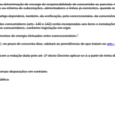
 na determinação do encargo de responsabilidade do consumidor as parcelas 
ou reforma de subestações, alimentadores e linhas já existentes, quando n
rtigo dependerá, também, da verificação, pelo concessionário, da conveniên
dos consumidores (arts. 140 e 142) serão incorporadas aos bens e instalaçõe
dos consumidores, conforme legislação em vigor.
imentos de energia efetuados entre concessionários."
no prazo de sessenta dias, adotará as providências de que tratam os
arts.
 com a redação dada pelo art. 1º deste Decreto aplicar-se-á a partir de trinta 
demais disposições em contrário.
blica.