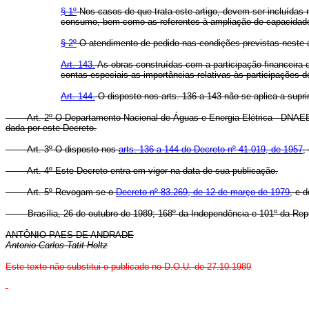
§ 1º
Nos casos de que trata este artigo, devem ser incluídas
consumo, bem como as referentes à ampliação de capacidade 
§ 2º
O atendimento de pedido nas condições previstas neste a
Art. 143.
As obras construídas com a participação financeira 
contas especiais as importâncias relativas às participações 
Art. 144.
O disposto nos arts. 136 a 143 não se aplica a supr
Art. 2º O Departamento Nacional de Águas e Energia Elétrica - DNAEE, 
dada por este Decreto.
Art. 3º O disposto nos
arts. 136 a 144 do Decreto nº 41.019, de 1957
,
Art. 4º Este Decreto entra em vigor na data de sua publicação.
Art. 5º Revogam-se o
Decreto nº 83.269, de 12 de março de 1979
, e 
Brasília, 26 de outubro de 1989; 168º da Independência e 101º da Repú
ANTÔNIO PAES DE ANDRADE
Antonio Carlos Tatit Holtz
Este texto não substitui o publicado no D.O.U. de 27.10.1989