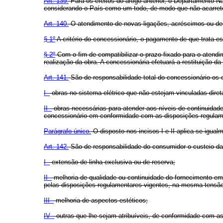
Art. 139.
Para os efeitos do artigo anterior, o Departamento 
considerando o País como um todo, de modo que não acarretem 
Art. 140.
O atendimento de novas ligações, acréscimos ou decr
§ 1º
A critério do concessionário, o pagamento de que trata es
§ 2º
Com o fim de compatibilizar o prazo fixado para o atendi
realização da obra. A concessionária efetuará a restituição d
Art. 141.
São de responsabilidade total do concessionário os 
I -
obras no sistema elétrico que não estejam vinculadas dire
II -
obras necessárias para atender aos níveis de continuidad
concessionário em conformidade com as disposições regulam
Parágrafo único.
O disposto nos incisos I e II aplica-se igu
Art. 142.
São de responsabilidade do consumidor o custeio das
I -
extensão de linha exclusiva ou de reserva;
II -
melhoria de qualidade ou continuidade do fornecimento em
pelas disposições regulamentares vigentes, na mesma tensã
III -
melhoria de aspectos estéticos;
IV -
outras que lhe sejam atribuíveis, de conformidade com a