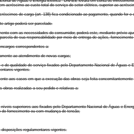
Nacional de Águas e Energia Elétrica - DNAEE levará em conta os investimen
acréscimo ao custo total do serviço do setor elétrico, superior ao acrésci
éscimos de carga (art. 138) fica condicionado ao pagamento, quando for o c
te artigo poderá ser parcelado.
mento com as necessidades do consumidor, poderá este, mediante prévio ajust
a parcela de sua responsabilidade por meio de entrega de ações, fornecimento
encargos correspondentes a:
tamente ao atendimento de novas cargas;
e e de qualidade de serviço fixados pelo Departamento Nacional de Águas e 
entares vigentes.
almente aos casos em que a execução das obras seja feita concomitantemente 
 obras realizadas a seu pedido e relativas a:
 níveis superiores aos fixados pelo Departamento Nacional de Águas e Energ
o do fornecimento ou com mudança de tensão;
s disposições regulamentares vigentes.