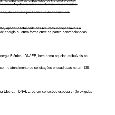
tos na expansão de capacidade do sistema elétrico,
mo à receita, decorrentes dos demais investimentos.
aso, da participação financeira do consumidor.
e, aportar a totalidade dos recursos indispensáveis à
 de energia ou outra forma entre as partes convencionadas.
Energia Elétrica - DNAEE, bem como aquelas atribuíveis ao
com o atendimento de solicitações enquadradas no art. 138.
ia Elétrica - DNAEE, ou em condições especiais não exigidas