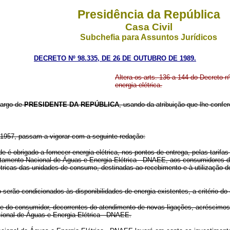
Presidência da República
Casa Civil
Subchefia para Assuntos Jurídicos
DECRETO Nº 98.335, DE 26 DE OUTUBRO DE 1989.
Altera os arts. 136 a 144 do Decreto n
energia elétrica.
cargo de
PRESIDENTE DA REPÚBLICA
, usando da atribuição que lhe confere
e 1957, passam a vigorar com a seguinte redação:
de é obrigado a fornecer energia elétrica, nos pontos de entrega, pelas tarif
rtamento Nacional de Águas e Energia Elétrica - DNAEE, aos consumidores de
tricas das unidades de consumo, destinadas ao recebimento e à utilização d
serão condicionados às disponibilidades de energia existentes, a critério do
e do consumidor, decorrentes do atendimento de novas ligações, acréscimo
cional de Águas e Energia Elétrica - DNAEE.