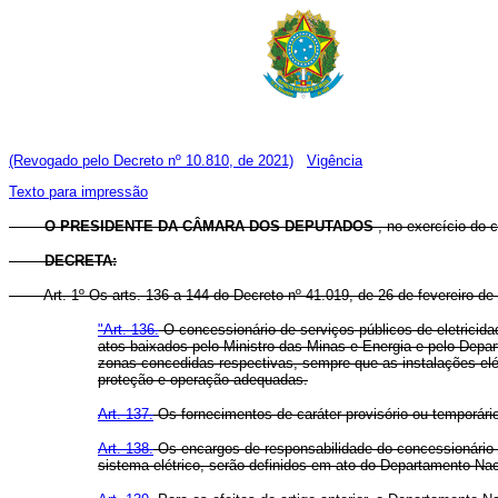
(Revogado pelo Decreto nº 10.810, de 2021)
Vigência
Texto para impressão
O PRESIDENTE DA CÂMARA DOS DEPUTADOS
, no exercício do 
DECRETA:
Art. 1º Os arts. 136 a 144 do Decreto nº 41.019, de 26 de fevereiro d
"Art. 136.
O concessionário de serviços públicos de eletricida
atos baixados pelo Ministro das Minas e Energia e pelo Depa
zonas concedidas respectivas, sempre que as instalações elé
proteção e operação adequadas.
Art. 137.
Os fornecimentos de caráter provisório ou temporário 
Art. 138.
Os encargos de responsabilidade do concessionário 
sistema elétrico, serão definidos em ato do Departamento Na