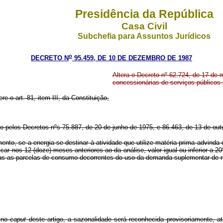
Presidência da República
Casa Civil
Subchefia para Assuntos Jurídicos
o
DECRETO N
95.459, DE 10 DE DEZEMBRO DE 1987
Altera o Decreto nº 62.724, de 17 de
concessionárias de serviços públicos d
re o art. 81, item III, da Constituição,
o pelos Decretos nºs 75.887, de 20 de junho de 1975, e 86.463, de 13 de out
nto, se a energia se destinar à atividade que utilize matéria-prima advinda 
ficar nos 12 (doze) meses anteriores ao da análise, valor igual ou inferior a 2
as as parcelas de consumo decorrentes do uso da demanda suplementar de r
a no
caput
deste artigo, a sazonalidade será reconhecida provisoriamente, 