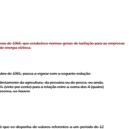
 maio de 1968, que estabelece normas gerais de tarifação para as empresas
e energia elétrica.
ubro de 1981, passa a vigorar com a seguinte redação:
diretamente da agricultura, da pecuária ou da pesca, ou ainda,
0% (vinte por cento) para a relação entre a soma dos 4 (quatro)
eserva, se houver.
até que se disponha de valores referentes a um período de 12