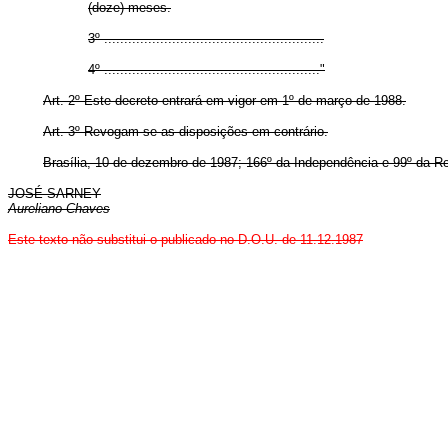
(doze) meses.
3º .......................................................
4º ......................................................"
Art.
2º Este decreto entrará em vigor em 1º de março de 1988.
Art.
3º Revogam-se as disposições em contrário.
Brasília, 10 de dezembro de 1987; 166º da Independência e 99º da Re
JOSÉ SARNEY
Aureliano Chaves
Este texto não substitui o publicado no D.O.U. de 11.12.1987