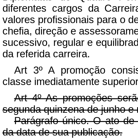
diferentes cargos da Carrei
valores profissionais para o
chefia, direção e assessorame
sucessivo, regular e equilibra
da referida carreira.
Art 3º A promoção consi
classe imediatamente superior
Art 4º As promoções serão
segunda quinzena de junho e
Parágrafo único. O ato de 
da data de sua publicação.