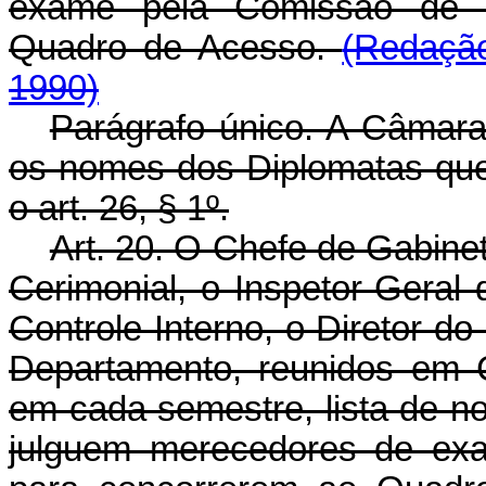
exame pela Comissão de 
Quadro de Acesso.
(Redação
1990)
Parágrafo único. A Câmara
os nomes dos Diplomatas que
o art. 26, § 1º.
Art. 20. O Chefe de Gabine
Cerimonial, o Inspetor-Geral 
Controle Interno, o Diretor do
Departamento, reunidos em 
em cada semestre, lista de n
julguem merecedores de ex