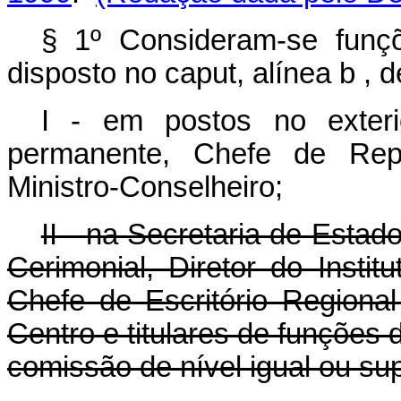
§ 1º Consideram-se funçõ
disposto no caput, alínea b
, d
I - em postos no exteri
permanente, Chefe de Repa
Ministro-Conselheiro;
II - na Secretaria de Esta
Cerimonial, Diretor do Instit
Chefe de Escritório Regiona
Centro e titulares de funções
comissão de nível igual ou su