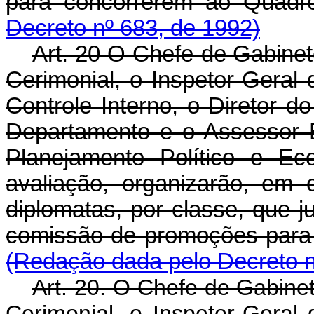
para concorrerem ao Quad
Decreto nº 683, de 1992)
Art. 20 O Chefe-de Gabinet
Cerimonial, o Inspetor-Geral 
Controle Interno, o Diretor d
Departamento e o Assessor E
Planejamento Político e E
avaliação, organizarão, em
diplomatas, por classe, que
comissão de promoções para
(Redação dada pelo Decreto n
Art. 20. O Chefe de Gabine
Cerimonial, o Inspetor-Geral 