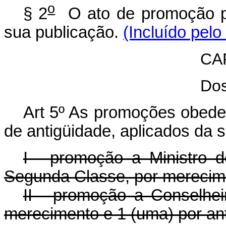
o
§ 2
O ato de promoção pro
sua publicação.
(Incluído pelo
CAP
Dos
Art
5º As promoções obedec
de antigüidade, aplicados da 
I - promoção a Ministro d
Segunda Classe, por merecim
II - promoção a Conselhei
merecimento e 1 (uma) por an