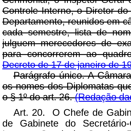
Controle Interno, o Diretor do
Departamento, reunidos em câ
cada semestre, lista de nom
julguem merecedores de ex
para concorrerem ao quadr
Decreto de 17 de janeiro de 1
Parágrafo único. A Câmara
os nomes dos Diplomatas que
o § 1º do art. 26.
(Redação dad
Art. 20. O Chefe de Gabin
de Gabinete do Secretário-