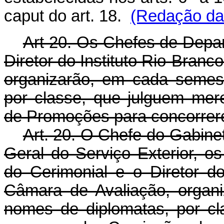
caput do art. 18.
(Redação dad
Art 20. Os Chefes de Depar
Diretor do Instituto Rio-Bran
organizarão, em cada semest
por classe, que julguem me
de Promoções para concorrer
Art. 20. O Chefe do Gabinet
Geral do Serviço Exterior, 
do Cerimonial e o Diretor do
Câmara de Avaliação, organi
nomes de diplomatas, por c