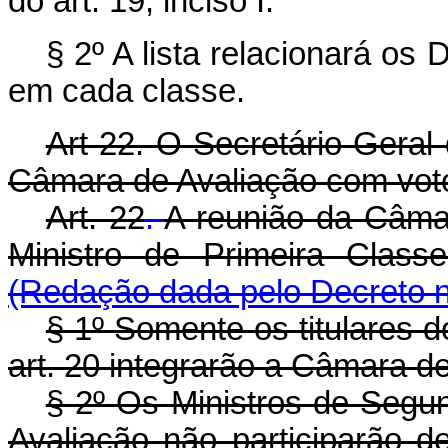
do art. 19, inciso I.
§ 2º A lista relacionará os
em cada classe.
Art 22. O Secretário-Geral
Câmara de Avaliação com voto
Art. 22
.
A reunião da Câmar
Ministro de Primeira Classe
(Redação dada pelo Decreto n
§ 1º Somente os titulares 
art. 20 integrarão a Câmara de
§ 2º Os Ministros de Seg
Avaliação não participarão d