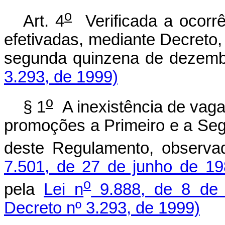
o
Art. 4
Verificada a ocorr
efetivadas, mediante Decreto
segunda quinzena de dezem
3.293, de 1999)
o
§ 1
A inexistência de vaga
promoções a Primeiro e a Seg
deste Regulamento, observa
7.501, de 27 de junho de 1
o
pela
Lei n
9.888, de 8 de
Decreto nº 3.293, de 1999)