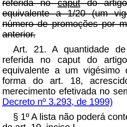
referida no
caput
do artig
equivalente a 1/20 (um vig
número de promoções por me
anterior.
Art. 21. A quantidade de
referida no caput do artig
equivalente a um vigésimo
forma do art. 18, acresc
merecimento efetivada no sem
Decreto nº 3.293, de 1999)
§ 1º A lista não poderá co