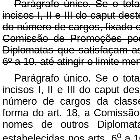
Parágrafo único. Se o tot
incisos I, II e III do caput des
do número de cargos, fixado e
Comissão de Promoções pod
Diplomatas que satisfaçam as
6º a 10, até atingir o limite m
Parágrafo único. Se o tot
incisos I, II e III do caput de
número de cargos da class
forma do art. 18, a Comissã
nomes de outros Diplomat
o
estabelecidas nos arts. 6
a 10