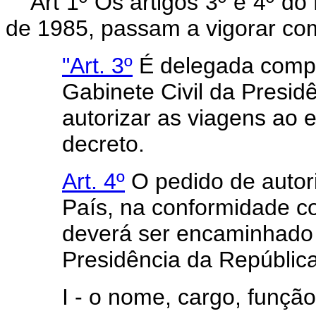
Art 1º Os artigos 3º e 4º d
de 1985, passam a vigorar co
"Art. 3º
É delegada compe
Gabinete Civil da Presid
autorizar as viagens ao e
decreto.
Art. 4º
O pedido de autor
País, na conformidade co
deverá ser encaminhado 
Presidência da República
I - o nome, cargo, funçã