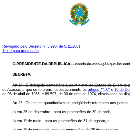
Revogado pelo Decreto nº 3.998, de 5.11.2001
Texto para impressão
O PRESIDENTE DA REPÚBLICA
, usando da atribuição que lhe confe
DECRETA:
Art 1º - É delegada competência ao Ministro de Estado do Exército p
de Acesso, a que se referem, respectivamente os
artigos 4º
,
6º
e
10 do Dec
de 06 de abril de 1983, e 89.597, de 30 de abril de 1974, observadas as di
Art 2º - Os limites quantitativos de antigüidade referentes aos posto
a) em 26 de dezembro - para as promoções de 30 de abril;
b) em 1º de maio - para as promoções de 31 de agosto; e
c) em 1º de setembro - para as promoções de 25 de dezembro.