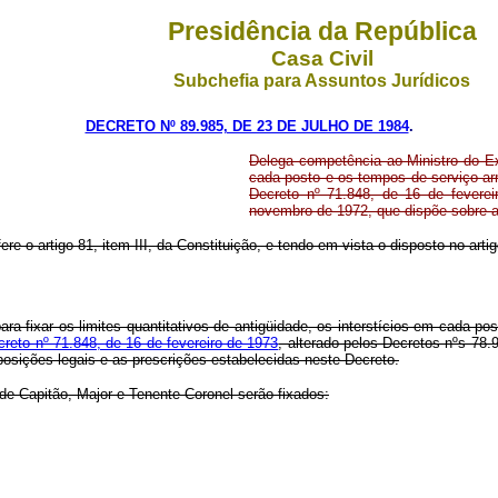
Presidência da República
Casa Civil
Subchefia para Assuntos Jurídicos
DECRETO Nº 89.985, DE 23 DE JULHO DE 1984
.
Delega competência ao Ministro do Exér
cada posto e os tempos de serviço ar
Decreto nº 71.848, de 16 de feverei
novembro de 1972, que dispõe sobre a
re o artigo 81, item III, da Constituição, e tendo em vista o disposto no arti
ara fixar os limites quantitativos de antigüidade, os interstícios em cada p
reto nº 71.848, de 16 de fevereiro de 1973
, alterado pelos Decretos nºs 78
sposições legais e as prescrições estabelecidas neste Decreto.
s de Capitão, Major e Tenente-Coronel serão fixados: