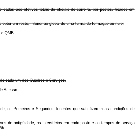
cadas aos efetivos totais de oficiais de carreira, por postos, fixados em
 obter um resto, inferior ao global de uma turma de formação ou nulo;
ma e QMB.
e de cada um dos Quadros e Serviços.
de Acesso.
dade, os Primeiros e Segundos Tenentes que satisfizerem as condições de
tivos de antigüidade, os interstícios em cada posto e os tempos de serviço
73.