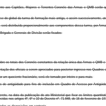
ente aos Capitães, Majores e Tenentes-Coronéis das Armas e QMB serão apli
o-se do global da turma de formação mais antiga, e assim sucessivamente, até
ão, será distribuída proporcionalmente aos componentes dessa turma, por Ar
e-Brigada e Generais-de-Divisão serão fixados:
sobre os totais dos Coronéis constantes da relação única das Armas e QMB 
ntação dos oficiais a serem apreciados para posterior ingresso nos Quadros 
r um quociente fracionário, será ele tomado por inteiro e para mais.
vos de antigüidade para fins de inclusão em Quadro de Acesso por Antigüi
reto, na data da publicação do ato Ministerial que fixar os limites quantita
cidas nos artigos 4º, 6º e 10 do Decreto nº. 71.848, de 16 de fevereiro de 19
gadas as disposições em contrario.