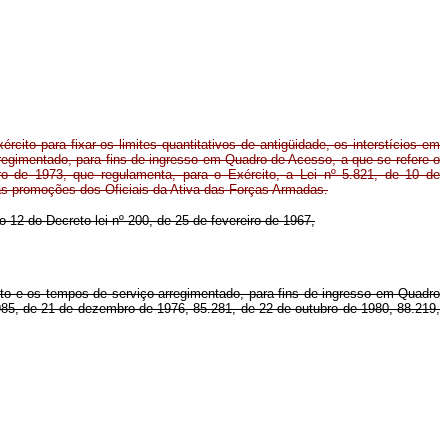
cito para fixar os limites quantitativos de antigüidade, os interstícios em
regimentado, para fins de ingresso em Quadro de Acesso, a que se refere o
ro de 1973, que regulamenta, para o Exército, a Lei nº 5.821, de 10 de
s promoções dos Oficiais da Ativa das Forças Armadas.
go 12 do Decreto-lei nº 200, de 25 de fevereiro de 1967,
osto e os tempos de serviço arregimentado, para fins de ingresso em Quadro
.985, de 21 de dezembro de 1976, 85.281, de 22 de outubro de 1980, 88.219,