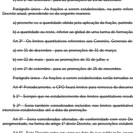
Parágrafo único - As frações a serem estabelecidas, na parte refer
Decreto anual, procedendo-se da seguinte maneira:
a) preenche-se a quantidade obtida pela aplicação da fração, partind
b) a quantidade ou resto, inferior ao global de uma turma de formaç
Art 3º - Os limites quantitativos referentes aos Coronéis, Generais-d
a) em 31 de dezembro - para as promoções de 31 de março;
b) em 02 de maio - para as promoções de 31 de julho; e
c) em 1º de setembro - para as promoções de 25 de novembro.
Parágrafo único - As frações a serem estabelecidas serão tomadas 
Art 4º Periodicamente, a CPO fixará limites para remessa da docume
§ 1º - Sempre que no estabelecimento dos limites quantitativos resulta
§ 2º - Seria também considerados incluídos nos limites quantitati
interstício estabelecidas até a data da promoção.
Art 5º - Seria consideradas alteradas, de conformidade com este Dec
arregimentado, na forma do artigo 1º deste Decreto, as prescrições estabele
Art 6º - Este Decreto entra em vigor na data de sua publicação, revo