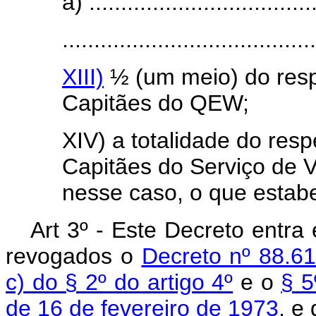
a) ....................................
........................................
XIII)
½ (um meio) do resp
Capitães do QEW;
XIV) a totalidade do res
Capitães do Serviço de V
nesse caso, o que estabel
Art 3º - Este Decreto entra
revogados o
Decreto nº 88.6
c) do § 2º do artigo 4º
e o
§ 5
de 16 de fevereiro de 1973
, e