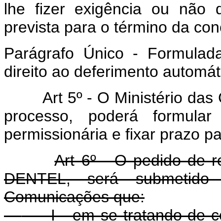
lhe fizer exigência ou não 
prevista para o término da co
Parágrafo Único - Formulad
direito ao deferimento automáti
Art 5º - O Ministério das
processo, poderá formular
permissionária e fixar prazo 
Art 6º - O pedido de 
DENTEL, será submetido 
Comunicações que:
I - em se tratando de co