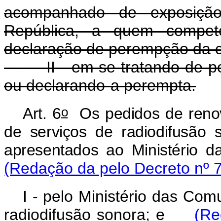
acompanhado de exposição
República, a quem compet
declaração de perempção da 
II - em se tratando de pe
ou declarando-a perempta.
o
Art. 6
Os pedidos de reno
de serviços de radiodifusão
apresentados ao Ministério d
(Redação da pelo Decreto nº 7
I - pelo Ministério das Co
radiodifusão sonora; e
(Re