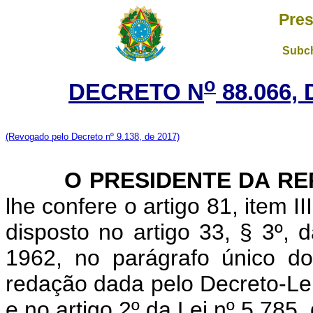
Pres
Subch
o
DECRETO N
88.066, 
(Revogado pelo Decreto nº 9.138, de 2017)
O PRESIDENTE DA RE
lhe confere o artigo 81, item I
disposto no artigo 33, § 3º, 
1962, no parágrafo único d
redação dada pelo Decreto-Lei
e no artigo 2º da Lei nº 5.785