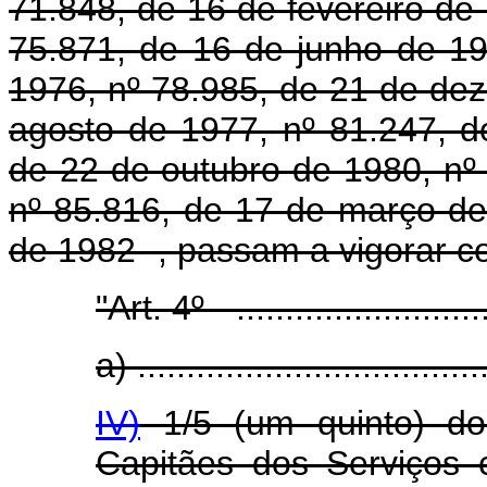
71.848, de 16 de fevereiro de
75.871, de 16 de junho de 19
1976, nº 78.985, de 21 de de
agosto de 1977, nº 81.247, d
de 22 de outubro de 1980, nº 
nº 85.816, de 17 de março de
de 1982 -, passam a vigorar c
"Art. 4º - ...........................
a) ....................................
IV)
1/5 (um quinto) do
Capitães dos Serviços 