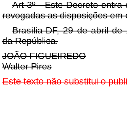
Art 3º - Este Decreto entra
revogadas as disposições em c
Brasília-DF, 29 de abril d
da República.
JOÃO FIGUEIREDO
Walter Pires
Este texto não substitui o pub