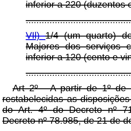
inferior a 220 (duzentos e
.......................................
VIl)
1/4 (um quarto) d
Majores dos serviços 
inferior a 120 (cento e vin
.......................................
Art 2º - A partir de 1º de
restabelecidas as disposições 
do Art. 4º do Decreto nº 7
Decreto nº 78.985, de 21 de 