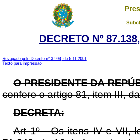
Pres
Subch
DECRETO Nº 87.138,
Revogado pelo Decreto nº 3.998, de 5.11.2001
Texto para impressão
O PRESIDENTE DA REPÚ
confere o artigo 81, item III, d
DECRETA:
Art 1º - Os itens IV e VII, 