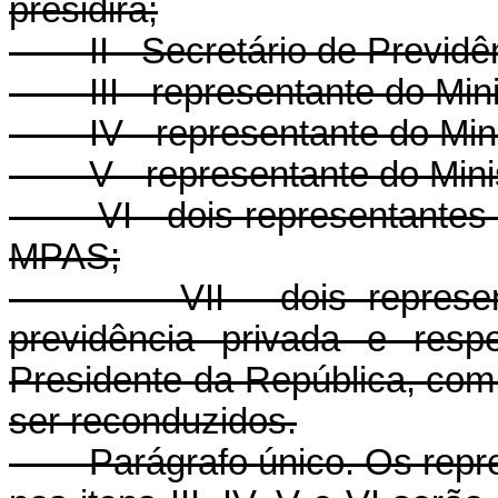
presidirá;
II - Secretário de Previdê
III - representante do Minis
IV - representante do Minis
V - representante do Ministé
VI - dois representantes do
MPAS;
VII - dois representan
previdência privada e resp
Presidente da República, com
ser reconduzidos.
Parágrafo único. Os represe