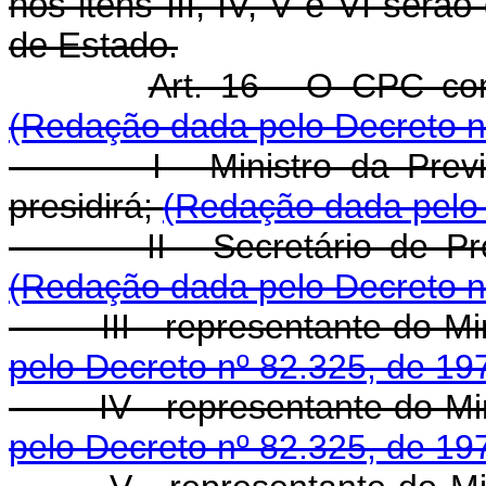
nos itens III, IV, V e VI serã
de Estado.
Art. 16 - O CPC co
(Redação dada pelo Decreto n
I - Ministro da Previdênc
presidirá;
(Redação dada pelo 
II - Secretário de Prev
(Redação dada pelo Decreto n
III - representante do Mini
pelo Decreto nº 82.325, de 19
IV - representante do Mini
pelo Decreto nº 82.325, de 19