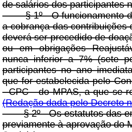
de salários dos participantes 
§ 1º
- O funcionamento da
a cobrança das contribuições
deverá ser precedido de doaçã
ou em obrigações Reajustá
nunca inferior a 7% (sete p
participantes no ano imediat
que for estabelecida pelo Co
- CPC - do MPAS, a que se re
(Redação dada pelo Decreto n
§ 2º - Os estatutos das en
previamente à aprovação do Mi