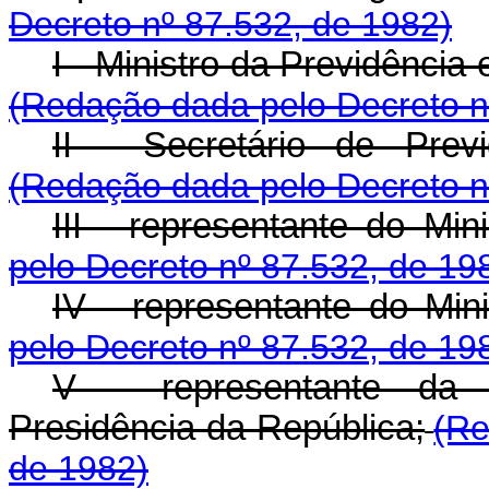
Decreto nº 87.532, de 1982)
I - Ministro da Previdência 
(Redação dada pelo Decreto n
II - Secretário de Pre
(Redação dada pelo Decreto n
III - representante do Min
pelo Decreto nº 87.532, de 19
IV - representante do Min
pelo Decreto nº 87.532, de 19
V - representante da 
Presidência da República;
(Re
de 1982)