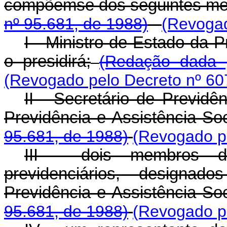
compõem­se dos seguintes m
nº 95.681, de 1988)
(Revogad
I - Ministro de Estado da P
o presidirá;
(Redação dada 
(Revogado pelo Decreto nº 60
II - Secretário de Previd
Previdência e Assistência Soc
95.681, de 1988)
(Revogado pe
III - dois membros d
previdenciários, designa
Previdência e Assistência Soc
95.681, de 1988)
(Revogado pe