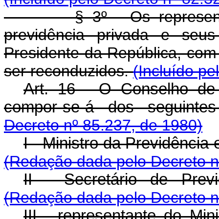
§ 3º - Os representant
previdência privada e seu
Presidente da República, com
ser reconduzidos.
(Incluído pe
Art. 16 - O Conselho de
compor-se-á dos seguinte
Decreto nº 85.237, de 1980)
I - Ministro da Previdência 
(Redação dada pelo Decreto n
II - Secretário de Pre
(Redação dada pelo Decreto n
III - representante do Min