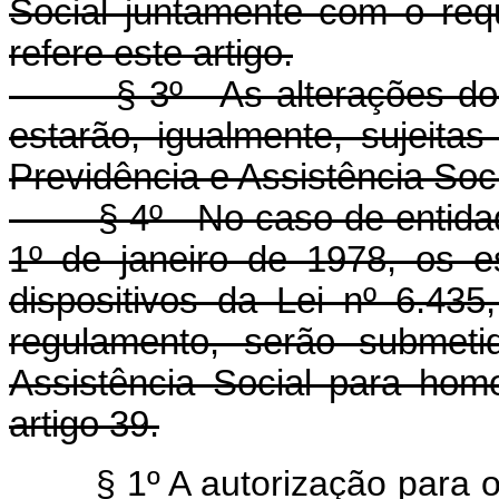
Social juntamente com o req
refere este artigo.
§ 3º - As alterações dos e
estarão, igualmente, sujeita
Previdência e Assistência Soci
§ 4º - No caso de entidad
1º de janeiro de 1978, os e
dispositivos da Lei nº 6.43
regulamento, serão submeti
Assistência Social para hom
artigo 39.
§ 1º A autorização para 