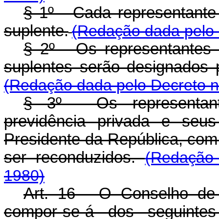
§ 1º - Cada representante 
suplente.
(Redação dada pelo 
§ 2º - Os representantes 
suplentes serão designados p
(Redação dada pelo Decreto n
§ 3º - Os representan
previdência privada e seu
Presidente da República, com
ser reconduzidos.
(Redação
1980)
Art. 16 - O Conselho de
compor-se-á dos seguinte