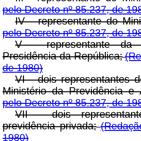
pelo Decreto nº 85.237, de 19
IV - representante do Min
pelo Decreto nº 85.237, de 19
V - representante da 
Presidência da República;
(Re
de 1980)
VI - dois representantes d
Ministério da Previdência e 
pelo Decreto nº 85.237, de 19
VII - dois representan
previdência privada;
(Redaçã
1980)