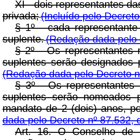
XI - dois representantes d
privada;
(Incluído pelo Decret
§ 1º - cada representante 
suplente.
(Redação dada pelo 
§ 2º - Os representantes r
suplentes serão designados p
(Redação dada pelo Decreto n
§ 3º - Os representantes 
suplentes serão nomeados p
mandato de 2 (dois) anos, p
dada pelo Decreto nº 87.532, 
Art. 16. O Conselho de