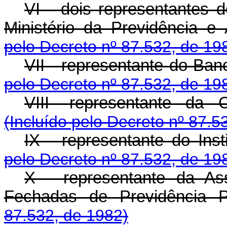
VI - dois representantes d
Ministério da Previdência e 
pelo Decreto nº 87.532, de 19
VII - representante do Banc
pelo Decreto nº 87.532, de 19
VIII- representante da 
(Incluído pelo Decreto nº 87.5
IX - representante do Insti
pelo Decreto nº 87.532, de 19
X - representante da Ass
Fechadas de Previdência P
87.532, de 1982)