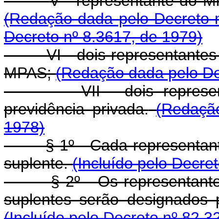
V - representante do Mi
(Redação dada pelo Decreto n
Decreto nº 8.3617, de 1979)
VI - dois representantes do
MPAS;
(Redação dada pelo De
VII - dois representan
previdência privada.
(Redaçã
1978)
§ 1º - Cada representante re
suplente.
(Incluído pelo Decre
§ 2º - Os representantes re
suplentes serão designados p
(Incluído pelo Decreto nº 82.3