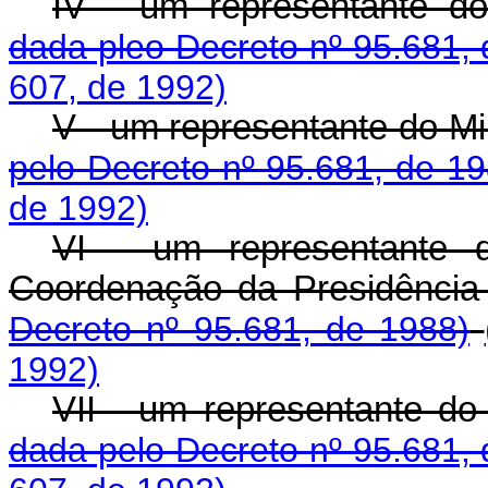
IV - um representante do 
dada pleo Decreto nº 95.681,
607, de 1992)
V - um representante do Mi
pelo Decreto nº 95.681, de 19
de 1992)
VI - um representante 
Coordenação da Presidência 
Decreto nº 95.681, de 1988)
1992)
VII - um representante do
dada pelo Decreto nº 95.681,