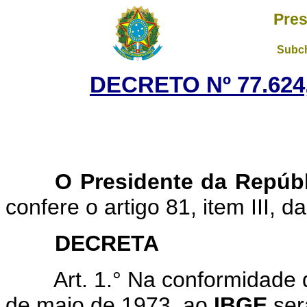
Pres
Subch
DECRETO Nº 77.624,
O Presidente da Repúb
confere o artigo 81, item III, d
DECRETA
Art. 1.° Na conformidade do 
de maio de 1973, ao
IBGE
ser