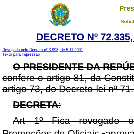
Pres
Subch
DECRETO Nº 72.335,
Revogado pelo Decreto nº 3.998, de 5.11.2001
Texto para impressão
O PRESIDENTE DA REPÚB
confere o artigo 81, da Consti
artigo 73, do Decreto-lei nº 71
DECRETA
:
Art
1º Fica revogado 
Promoções de Oficiais,
aprov