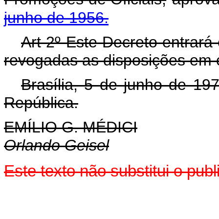
junho de 1956.
Art 2º Este Decreto entrará
revogadas as disposições em c
Brasília, 5 de junho de 19
República.
EMÍLIO G. MÉDICI
Orlando Geisel
Este texto não substitui o pub