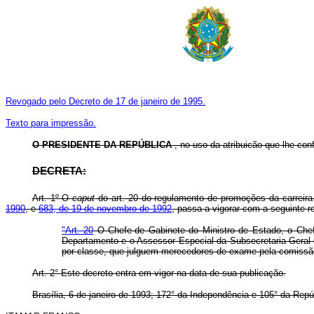
Revogado pelo Decreto de 17 de janeiro de 1995.
Texto para impressão.
O PRESIDENTE DA REPÚBLICA
, no uso da atribuicão que lhe confe
DECRETA:
Art. 1º O
caput
do art. 20 do regulamento de promoções da carreira 
1990
, e
683, de 19 de novembro de 1992
, passa a vigorar com a seguinte r
"Art. 20
O Chefe-de Gabinete do Ministro de Estado, o Chefe 
Departamento e o Assessor Especial da Subsecretaria-Geral 
por classe, que julguem merecedores de exame pela comissã
Art. 2° Este decreto entra em vigor na data de sua publicação.
Brasília, 6 de janeiro de 1993; 172° da Independência e 105° da Repú