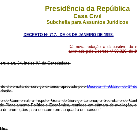
Presidência da República
Casa Civil
Subchefia para Assuntos Jurídicos
DECRETO Nº 717, DE 06 DE JANEIRO DE 1993.
Dá nova redação a dispositivo do r
aprovado pelo Decreto n° 93.326, de 1
re o art. 84, inciso IV, da Constituicão,
de diplomata do serviço exterior, aprovado pelo
Decreto nº 93.326, de 1° d
edação:
do Cerimonial, o Inspetor-Geral do Serviço Exterior, o Secretário de Contr
de Planejamento Político e Econômico, reunidos em câmara de avaliação, o
o de promoções para concorrerem ao quadro de acesso."
blica.