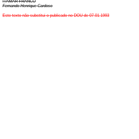
ITAMAR FRANCO
Fernando Henrique Cardoso
Este texto não substitui o publicado no DOU de 07.01.1993