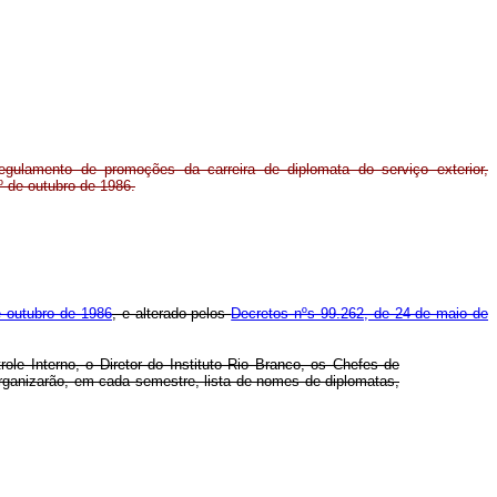
egulamento de promoções da carreira de diplomata do serviço exterior,
º de outubro de 1986.
e outubro de 1986
, e alterado pelos
Decretos nºs 99.262, de 24 de maio de
ole Interno, o Diretor do Instituto Rio Branco, os Chefes de
rganizarão, em cada semestre, lista de nomes de diplomatas,