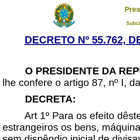
Pres
Subch
DECRETO Nº 55.762, D
O PRESIDENTE DA REP
lhe confere o artigo 87, nº I, d
DECRETA:
Art 1º Para os efeito dêste 
estrangeiros os bens, máquin
sem dispêndio inicial de divis