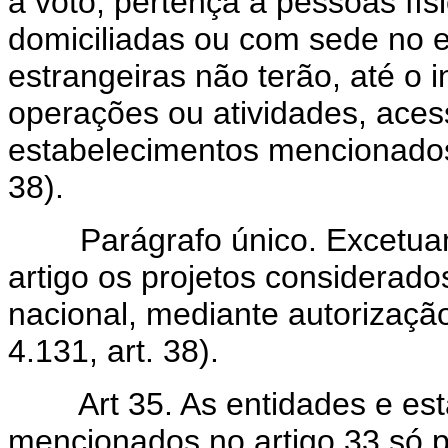
a voto, pertença a pessoas físi
domiciliadas ou com sede no ex
estrangeiras não terão, até o
operações ou atividades, aces
estabelecimentos mencionados n
38).
Parágrafo único. Excetuam-s
artigo os projetos considerado
nacional, mediante autorizaçã
4.131, art. 38).
Art 35. As entidades e esta
mencionados no artigo 33 só 