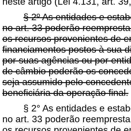
neste artigo (Lei 4.131, art. 39
§ 2º As entidades e esta
no art. 33 poderão reempresta
os recursos provenientes de e
financiamentos postos à sua d
por suas agências ou por entid
de câmbio poderão os concede
seja assumido pelo concedente
beneficiária da operação final.
§ 2° As entidades e esta
no art. 33 poderão reempresta
os recursos provenientes de e