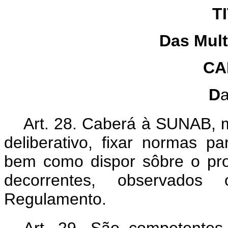
T
Das Mult
CA
D
a
Art. 28. Caberá à SUNAB, 
deliberativo, fixar normas p
bem como dispor sôbre o pr
decorrentes, observados 
Regulamento.
Art. 29. São competentes