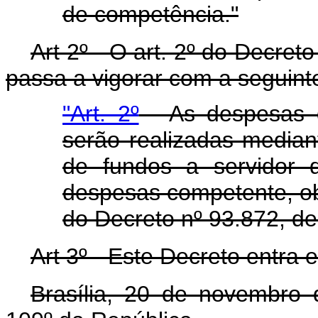
de competência."
Art 2º - O art. 2º do Decre
passa a vigorar com a seguint
"Art. 2º
- As despesas d
serão realizadas media
de fundos a servidor 
despesas competente, ob
do Decreto nº 93.872, d
Art 3º - Este Decreto entra 
Brasília, 20 de novembro