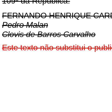
109º da República.
FERNANDO HENRIQUE CA
Pedro Malan
Clovis de Barros Carvalho
Este texto não substitui o pu