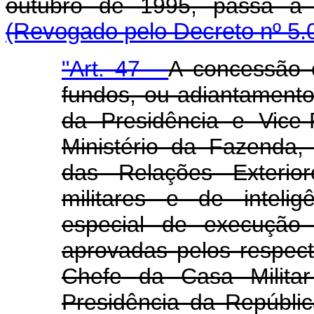
outubro de 1995, passa a 
(Revogado pelo Decreto nº 5.0
"
Art. 47 -
A concessão 
fundos, ou adiantamento
da Presidência e Vice-
Ministério da Fazenda, 
das Relações Exterio
militares e de inteli
especial de execução 
aprovadas pelos respect
Chefe da Casa Militar
Presidência da Repúbli