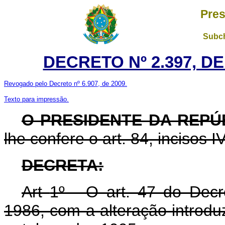
Pres
Subch
DECRETO Nº 2.397, D
Revogado pelo Decreto nº 6.907, de 2009.
Texto para impressão.
O PRESIDENTE DA REP
lhe confere o art. 84, incisos I
DECRETA:
Art
1º - O art. 47 do Dec
1986, com a alteração introdu