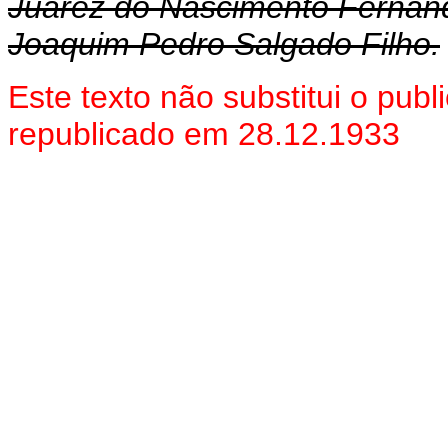
Juarez do Nascimento Fernan
Joaquim Pedro Salgado Filho.
Este texto não substitui o pu
republicado em 28.12.1933