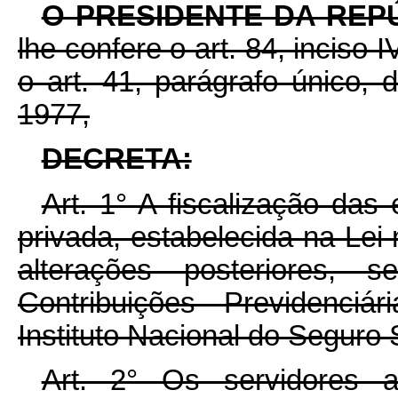
O PRESIDENTE DA REP
lhe confere o art. 84, inciso 
o art. 41, parágrafo único, 
1977,
DECRETA:
Art. 1° A fiscalização das
privada, estabelecida na Lei 
alterações posteriores, 
Contribuições Previdenci
Instituto Nacional do Seguro 
Art. 2° Os servidores 