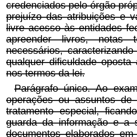
credenciados pelo órgão próp
prejuízo das atribuições e 
livre acesso às entidades fe
apreender livros, notas
necessários, caracterizand
qualquer dificuldade oposta
nos termos da lei.
Parágrafo único. Ao exa
operações ou assuntos de c
tratamento especial, ficand
guarda da informação e a s
documentos elaborados em 