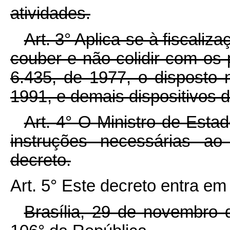
atividades.
Art. 3° Aplica-se à fiscali
couber e não colidir com os 
6.435, de 1977, o disposto 
1991, e demais dispositivos d
Art. 4° O Ministro de Esta
instruções necessárias ao
decreto.
Art. 5° Este decreto entra em
Brasília, 29 de novembro 