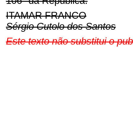
106° da República.
ITAMAR FRANCO
Sérgio Cutolo dos Santos
Este texto não substitui o pu