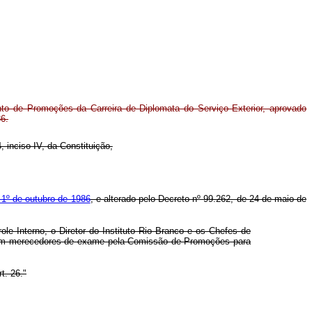
to de Promoções da Carreira de Diplomata do Serviço Exterior, aprovado
86.
, inciso IV, da Constituição,
 1º de outubro de 1986
, e alterado pelo Decreto nº 99.262, de 24 de maio de
ole Interno, o Diretor do Instituto Rio Branco e os Chefes de
guem merecedores de exame pela Comissão de Promoções para
t. 26."