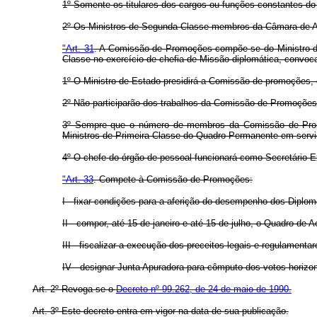
1º Somente os titulares dos cargos ou funções constantes do 
2º Os Ministros de Segunda Classe membros da Câmara de Ava
"Art. 31
. A Comissão de Promoções compõe-se do Ministro de 
Classe no exercício de chefia de Missão diplomática, convoca
1º O Ministro de Estado presidirá a Comissão de promoções, 
2º Não participarão dos trabalhos da Comissão de Promoções
3º Sempre que o número de membros da Comissão de Promoç
Ministros de Primeira Classe do Quadro Permanente em servi
4º O chefe do órgão de pessoal funcionará como Secretário-
"Art. 33
. Compete à Comissão de Promoções:
I - fixar condições para a aferição do desempenho dos Diplo
II - compor, até 15 de janeiro e até 15 de julho, o Quadro de 
III - fiscalizar a execução dos preceitos legais e regulamenta
IV - designar Junta Apuradora para cômputo dos votos horizont
Art. 2º Revoga-se o
Decreto nº 99.262, de 24 de maio de 1990.
Art. 3º Este decreto entra em vigor na data de sua publicação.