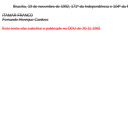
Brasília, 19 de novembro de 1992; 171º da Independência e 104º da 
ITAMAR FRANCO
Fernando Henrique Cardoso
Este texto não substitui o publicado no DOU de 20.11.1992