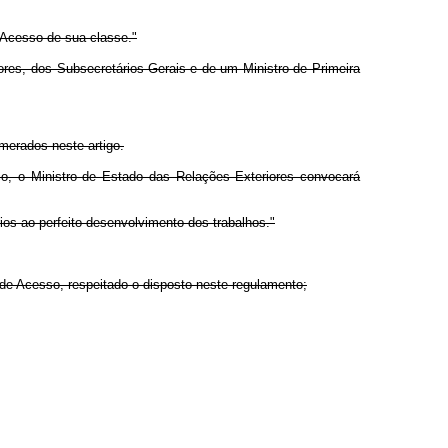
 Acesso de sua classe."
res, dos Subsecretários-Gerais e de um Ministro de Primeira
merados neste artigo.
, o Ministro de Estado das Relações Exteriores convocará
s ao perfeito desenvolvimento dos trabalhos."
de Acesso, respeitado o disposto neste regulamento;