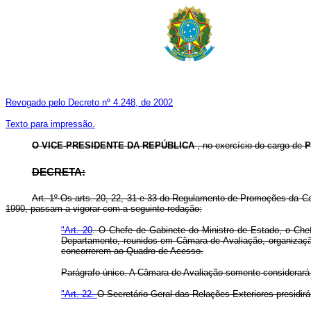
Revogado pelo Decreto nº 4.248, de 2002
Texto para impressão.
O VICE-PRESIDENTE DA REPÚBLICA
, no exercício do cargo de
P
DECRETA:
Art. 1º Os arts. 20, 22, 31 e 33 do Regulamento de Promoções da Ca
1990, passam a vigorar com a seguinte redação:
"Art. 20
. O Chefe de Gabinete do Ministro de Estado, o Chefe
Departamento, reunidos em Câmara de Avaliação, organizaç
concorrerem ao Quadro de Acesso.
Parágrafo único. A Câmara de Avaliação somente considerará 
"Art. 22.
O Secretário-Geral das Relações Exteriores presidir