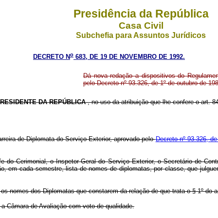
Presidência da República
Casa Civil
Subchefia para Assuntos Jurídicos
o
DECRETO N
683, DE 19 DE NOVEMBRO DE 1992.
Dá nova redação a dispositivos do Regulamen
pelo Decreto nº 93.326, de 1º de outubro de 19
RESIDENTE DA REPÚBLICA
, no uso da atribuição que lhe confere o art. 84
rreira de Diplomata do Serviço Exterior, aprovado pelo
Decreto nº 93.326, de
 do Cerimonial, o Inspetor-Geral do Serviço Exterior, o Secretário de Contr
ão, em cada semestre, lista de nomes de diplomatas, por classe, que jul
os nomes dos Diplomatas que constarem da relação de que trata o § 1º do ar
á a Câmara de Avaliação com voto de qualidade.