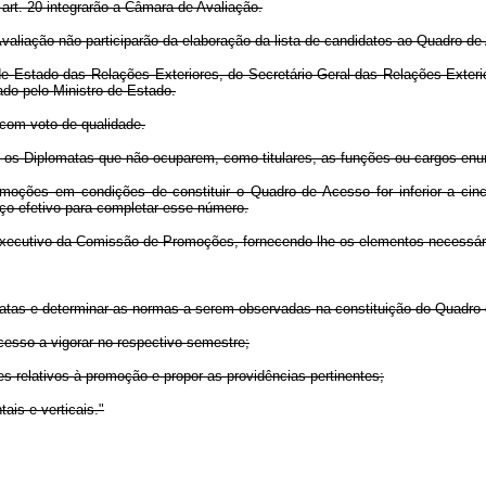
art. 20 integrarão a Câmara de Avaliação.
liação não participarão da elaboração da lista de candidatos ao Quadro de
Estado das Relações Exteriores, do Secretário-Geral das Relações Exterio
do pelo Ministro de Estado.
com voto de qualidade.
 os Diplomatas que não ocuparem, como titulares, as funções ou cargos enu
ões em condições de constituir o Quadro de Acesso for inferior a cinco
ço efetivo para completar esse número.
Executivo da Comissão de Promoções, fornecendo-lhe os elementos necessário
matas e determinar as normas a serem observadas na constituição do Quadro 
Acesso a vigorar no respectivo semestre;
res relativos à promoção e propor as providências pertinentes;
ais e verticais."