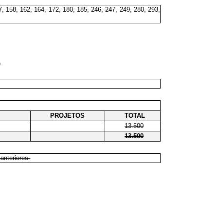
7, 158, 162, 164, 172, 180, 185, 246, 247, 249, 280, 293,
)
PROJETOS
TOTAL
13.500
13.500
anteriores.