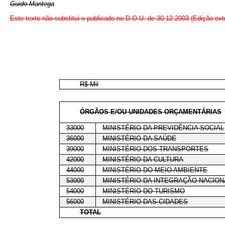
Guido Mantega
Este texto não substitui o publicado no D.O.U. de 30.12.2003 (Edição ext
R$ Mil
ÓRGÃOS E/OU UNIDADES ORÇAMENTÁRIAS
33000
MINISTÉRIO DA PREVIDÊNCIA SOCIAL
36000
MINISTÉRIO DA SAÚDE
39000
MINISTÉRIO DOS TRANSPORTES
42000
MINISTÉRIO DA CULTURA
44000
MINISTÉRIO DO MEIO AMBIENTE
53000
MINISTÉRIO DA INTEGRAÇÃO NACION
54000
MINISTÉRIO DO TURISMO
56000
MINISTÉRIO DAS CIDADES
TOTAL