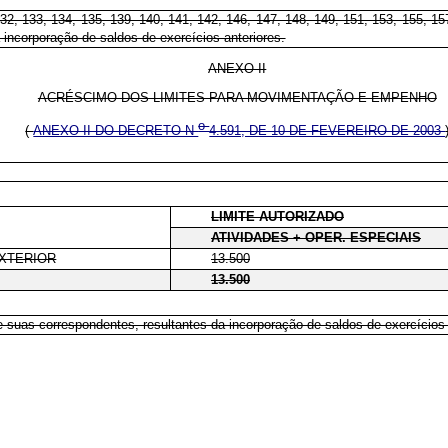
32, 133, 134, 135, 139, 140, 141, 142, 146, 147, 148, 149, 151, 153, 155, 15
 incorporação de saldos de exercícios anteriores.
ANEXO II
ACRÉSCIMO DOS LIMITES PARA MOVIMENTAÇÃO E EMPENHO
o
(
ANEXO II DO DECRETO N
4.591, DE 10 DE FEVEREIRO DE 2003
LIMITE AUTORIZADO
ATIVIDADES + OPER. ESPECIAIS
EXTERIOR
13.500
13.500
e suas correspondentes, resultantes da incorporação de saldos de exercícios 