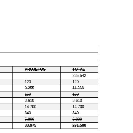
PROJETOS
TOTAL
235.542
120
120
9.255
11.238
150
150
3.610
3.610
14.700
14.700
340
340
5.800
5.800
33.975
271.500