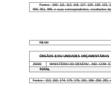
Fontes: 100, 111, 112, 118, 127, 129, 130, 131, 1
900, 951, 985, e suas correspondentes, resultantes da
R$ Mil
ÓRGÃOS E/OU UNIDADES ORÇAMENTÁRIAS
25000
MINISTÉRIO DO DESENV., IND. COM. 
TOTAL
Fontes: 113, 150, 174, 175, 176, 181, 186, 250, 281, 