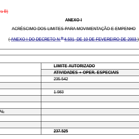
ra-B)
ANEXO I
ACRÉSCIMO DOS LIMITES PARA MOVIMENTAÇÃO E EMPENHO
o
(
ANEXO I DO DECRETO N
4.591, DE 10 DE FEVEREIRO DE 2003
)
LIMITE AUTORIZADO
ATIVIDADES + OPER. ESPECIAIS
235.542
1.983
AL
237.525