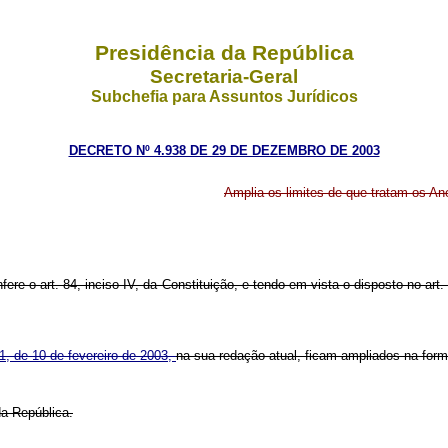
Presidência da República
Secretaria-Geral
Subchefia para Assuntos Jurídicos
DECRETO Nº 4.938 DE 29 DE DEZEMBRO DE 2003
Amplia os limites de que tratam os Ane
fere o art. 84, inciso IV, da Constituição, e tendo em vista o disposto no art
1, de 10 de fevereiro de 2003,
na sua redação atual, ficam ampliados na form
da República.