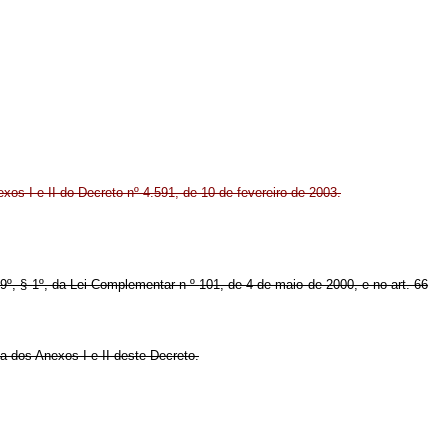
xos I e II do Decreto nº 4.591, de 10 de fevereiro de 2003.
. 9º, § 1º, da Lei Complementar n
º
101, de 4 de maio de 2000, e no art. 66
a dos Anexos I e II deste Decreto.