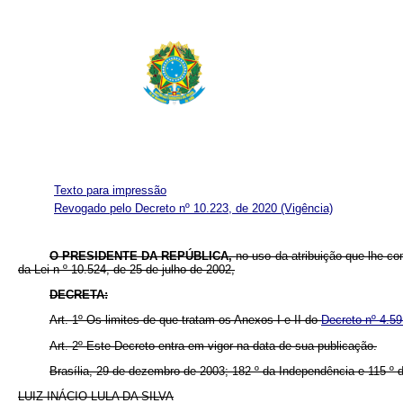
Texto para impressão
Revogado pelo Decreto nº 10.223, de 2020
(Vigência)
O PRESIDENTE DA REPÚBLICA,
no uso da atribuição que lhe con
da Lei n
º
10.524, de 25 de julho de 2002,
DECRETA:
Art. 1º Os limites de que tratam os Anexos I e II do
Decreto nº 4.59
Art. 2º Este Decreto entra em vigor na data de sua publicação.
Brasília, 29 de dezembro de 2003; 182
º
da Independência e 115
º
LUIZ INÁCIO LULA DA SILVA