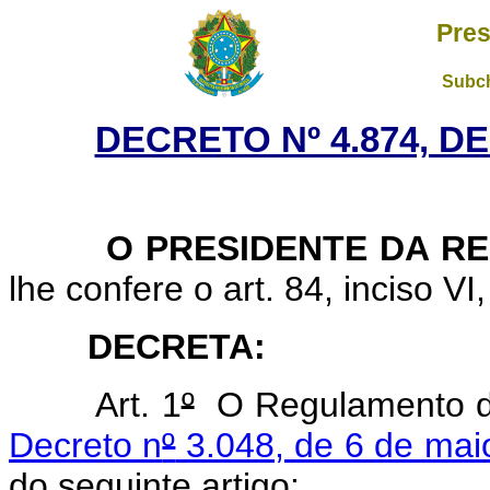
Pres
Subch
DECRETO Nº 4.874, D
O PRESIDENTE DA RE
lhe confere o art. 84, inciso VI
DECRETA:
Art. 1
º
O Regulamento da 
Decreto n
º
3.048, de 6 de mai
do seguinte artigo: