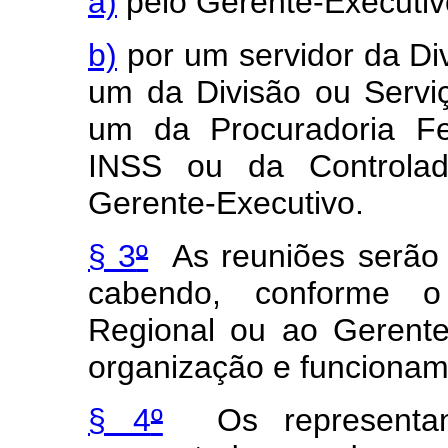
a)
pelo Gerente-Executiv
b)
por um servidor da Div
um da Divisão ou Serviç
um da Procuradoria Fe
INSS ou da Controlado
Gerente-Executivo.
§ 3
º
As reuniões serão 
cabendo, conforme o
Regional ou ao Gerente
organização e funcionam
§ 4
º
Os representant