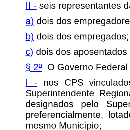
II -
seis representantes d
a)
dois dos empregadore
b)
dois dos empregados;
c)
dois dos aposentados 
§ 2
º
O Governo Federal 
I -
nos CPS vinculados
Superintendente Region
designados pelo Super
preferencialmente, lota
mesmo Município;