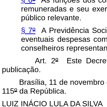
§ 6
º
As funções dos con
remuneradas e seu exerc
público relevante.
§ 7
º
A Previdência Socia
eventuais despesas co
conselheiros representan
Art. 2
º
Este Decret
publicação.
Brasília, 11 de novembro 
115
º
da República.
LUIZ INÁCIO LULA DA SILVA