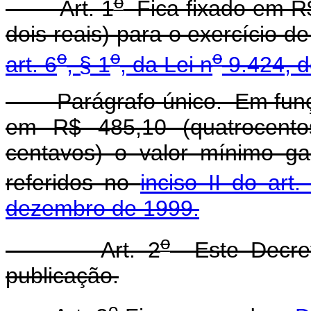
o
Art. 1
Fica fixado em R$
dois reais) para o exercício d
o
o
o
art. 6
, § 1
, da Lei n
9.424, 
Parágrafo único. Em funçã
em R$ 485,10 (quatrocento
centavos) o valor mínimo ga
referidos no
inciso II do art.
dezembro de 1999.
o
Art. 2
Este Decret
publicação.
o