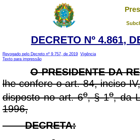
Pres
Subch
DECRETO Nº 4.861, D
Revogado pelo Decreto nº 9.757, de 2019
Vigência
Texto para impressão
O PRESIDENTE DA R
lhe confere o art. 84, inciso I
o
o
disposto no art. 6
, § 1
, da 
1996,
DECRETA: