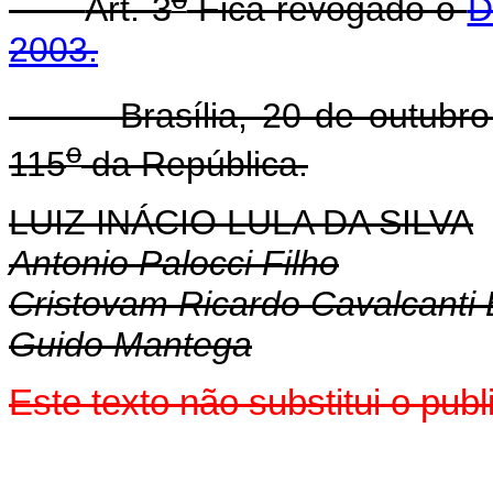
Art. 3
Fica revogado o
D
2003.
Brasília, 20 de outubro 
o
115
da República.
LUIZ INÁCIO LULA DA SILVA
Antonio Palocci Filho
Cristovam Ricardo Cavalcanti
Guido Mantega
Este texto não substitui o pu