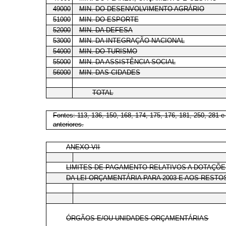
49000
MIN. DO DESENVOLVIMENTO AGRÁRIO
51000
MIN. DO ESPORTE
52000
MIN. DA DEFESA
53000
MIN. DA INTEGRAÇÃO NACIONAL
54000
MIN. DO TURISMO
55000
MIN. DA ASSISTÊNCIA SOCIAL
56000
MIN. DAS CIDADES
TOTAL
Fontes: 113, 136, 150, 168, 174, 175, 176, 181, 250, 281 
anteriores.
ANEXO VII
LIMITES DE PAGAMENTO RELATIVOS A DOTAÇÕ
DA LEI ORÇAMENTÁRIA PARA 2003 E AOS RESTOS
ÓRGÃOS E/OU UNIDADES ORÇAMENTÁRIAS