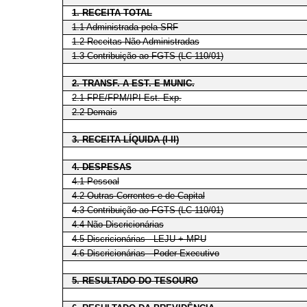
1. RECEITA TOTAL
1.1 Administrada pela SRF
1.2 Receitas Não Administradas
1.3 Contribuição ao FGTS (LC 110/01)
2. TRANSF. A EST. E MUNIC.
2.1 FPE/FPM/IPI Est. Exp.
2.2 Demais
3. RECEITA LÍQUIDA (I-II)
4. DESPESAS
4.1 Pessoal
4.2 Outras Correntes e de Capital
4.3 Contribuição ao FGTS (LC 110/01)
4.4 Não Discricionárias
4.5 Discricionárias - LEJU + MPU
4.6 Discricionárias - Poder Executivo
5. RESULTADO DO TESOURO