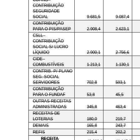
CONTRIBUIÇÃO
SEGURIDADE
SOCIAL
9.681,5
9.087,4
CONTRIBUIÇÃO
PARA O PIS/PASEP
2.908,4
2.623,1
CSLL -
CONTRIBUIÇÃO
SOCIAL S/ LUCRO
LÍQUIDO
2.900,1
2.756,6
CIDE -
COMBUSTÍVEIS
1.213,1
1.130,1
CONTRIB. P/ PLANO
SEG. SOCIAL
SERVIDORES
702,8
593,1
CONTRIBUIÇÃO
PARA O FUNDAF
53,8
45,5
OUTRAS RECEITAS
ADMINISTRADAS
345,8
463,4
RECEITAS DE
LOTERIAS
180,0
219,7
DEMAIS
165,8
243,7
REFIS
215,4
202,2
RECEITA