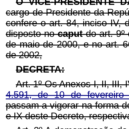
O VICE-PRESIDENTE 
cargo de Presidente da Repúb
confere o art. 84, inciso IV,
disposto no
caput
do art. 9
de maio de 2000, e no art. 
de 2002,
DECRETA:
Art. 1º Os Anexos I, II, III, 
4.591, de 10 de fevereir
passam a vigorar na forma dos A
e IX deste Decreto, respecti