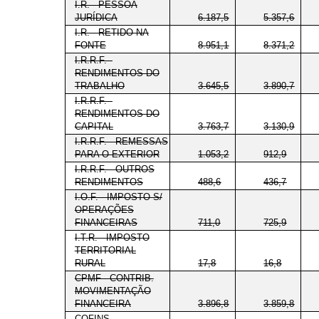
I.R. - PESSOA
JURÍDICA
6.187,5
5.357,6
I.R. - RETIDO NA
FONTE
8.951,1
8.371,2
I.R.R.F. -
RENDIMENTOS DO
TRABALHO
3.645,5
3.890,7
I.R.R.F. -
RENDIMENTOS DO
CAPITAL
3.763,7
3.130,9
I.R.R.F. - REMESSAS
PARA O EXTERIOR
1.053,2
912,9
I.R.R.F. - OUTROS
RENDIMENTOS
488,6
436,7
I.O.F. - IMPOSTO S/
OPERAÇÕES
FINANCEIRAS
711,0
725,9
I.T.R. - IMPOSTO
TERRITORIAL
RURAL
17,8
16,8
CPMF - CONTRIB.
MOVIMENTAÇÃO
FINANCEIRA
3.896,8
3.859,8
COFINS -