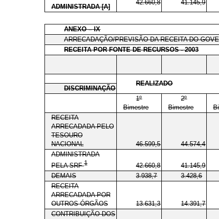
42.660,8
41.145,9
ADMINISTRADA [A]
ANEXO – IX
ARRECADAÇÃO/PREVISÃO DA RECEITA DO GOV
RECEITA POR FONTE DE RECURSOS - 2003
REALIZADO
DISCRIMINAÇÃO
1º
2º
Bimestre
Bimestre
B
RECEITA
ARRECADADA PELO
TESOURO
NACIONAL
46.599,5
44.574,4
ADMINISTRADA
1
42.660,8
41.145,9
PELA SRF
DEMAIS
3.938,7
3.428,6
RECEITA
ARRECADADA POR
OUTROS ÓRGÃOS
13.631,3
14.391,7
CONTRIBUIÇÃO DOS