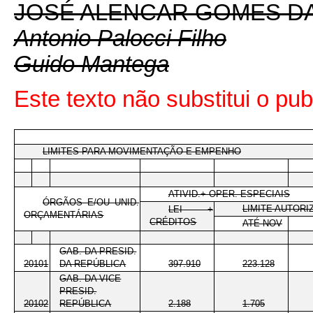
JOSÉ ALENCAR GOMES DA
Antonio Palocci Filho
Guido Mantega
Este texto não substitui o pu
LIMITES PARA MOVIMENTAÇÃO E EMPENHO
ATIVID.+ OPER. ESPECIAIS
ÓRGÃOS E/OU UNID.
LIMITE AUTORI
LEI +
ORÇAMENTÁRIAS
CRÉDITOS
ATÉ NOV
GAB. DA PRESID.
20101
DA REPÚBLICA
397.910
223.128
GAB. DA VICE
PRESID.
20102
REPÚBLICA
2.188
1.705