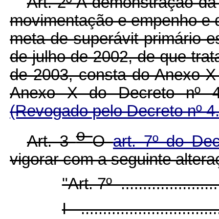
Art. 2º
A demonstração da c
movimentação e empenho e 
meta de superávit primário e
de julho de 2002, de que tra
de 2003, consta do Anexo X 
Anexo X do Decreto nº 4
(Revogado pelo Decreto nº 4.
o
Art. 3
O
art. 7º do De
vigorar com a seguinte altera
"Art. 7º ........................
I - ...............................