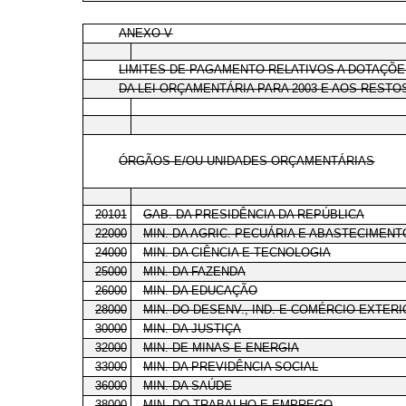
ANEXO V
LIMITES DE PAGAMENTO RELATIVOS A DOTAÇÕ
DA LEI ORÇAMENTÁRIA PARA 2003 E AOS RESTOS
ÓRGÃOS E/OU UNIDADES ORÇAMENTÁRIAS
20101
GAB. DA PRESIDÊNCIA DA REPÚBLICA
22000
MIN. DA AGRIC. PECUÁRIA E ABASTECIMENT
24000
MIN. DA CIÊNCIA E TECNOLOGIA
25000
MIN. DA FAZENDA
26000
MIN. DA EDUCAÇÃO
28000
MIN. DO DESENV., IND. E COMÉRCIO EXTERI
30000
MIN. DA JUSTIÇA
32000
MIN. DE MINAS E ENERGIA
33000
MIN. DA PREVIDÊNCIA SOCIAL
36000
MIN. DA SAÚDE
38000
MIN. DO TRABALHO E EMPREGO