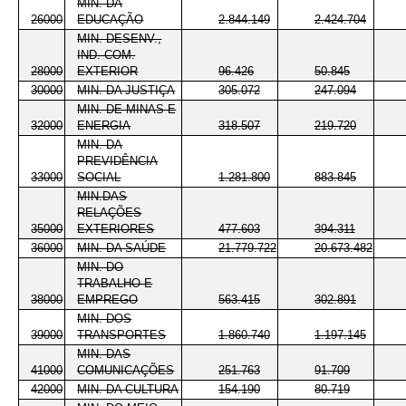
MIN. DA
26000
EDUCAÇÃO
2.844.149
2.424.704
MIN. DESENV.,
IND. COM.
28000
EXTERIOR
96.426
50.845
30000
MIN. DA JUSTIÇA
305.072
247.094
MIN. DE MINAS E
32000
ENERGIA
318.507
219.720
MIN. DA
PREVIDÊNCIA
33000
SOCIAL
1.281.800
883.845
MIN.DAS
RELAÇÕES
35000
EXTERIORES
477.603
394.311
36000
MIN. DA SAÚDE
21.779.722
20.673.482
MIN. DO
TRABALHO E
38000
EMPREGO
563.415
302.891
MIN. DOS
39000
TRANSPORTES
1.860.740
1.197.145
MIN. DAS
41000
COMUNICAÇÕES
251.763
91.709
42000
MIN. DA CULTURA
154.190
80.719