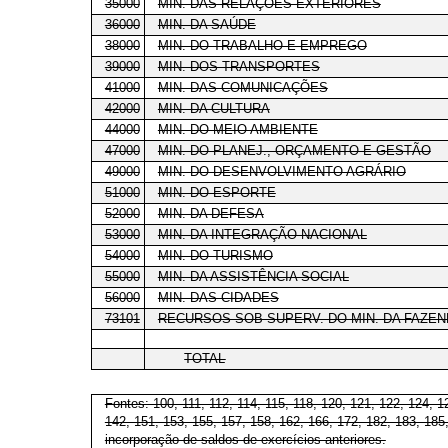
35000
MIN. DAS RELAÇÕES EXTERIORES
36000
MIN. DA SAÚDE
38000
MIN. DO TRABALHO E EMPREGO
39000
MIN. DOS TRANSPORTES
41000
MIN. DAS COMUNICAÇÕES
42000
MIN. DA CULTURA
44000
MIN. DO MEIO AMBIENTE
47000
MIN. DO PLANEJ., ORÇAMENTO E GESTÃO
49000
MIN. DO DESENVOLVIMENTO AGRÁRIO
51000
MIN. DO ESPORTE
52000
MIN. DA DEFESA
53000
MIN. DA INTEGRAÇÃO NACIONAL
54000
MIN. DO TURISMO
55000
MIN. DA ASSISTÊNCIA SOCIAL
56000
MIN. DAS CIDADES
73101
RECURSOS SOB SUPERV. DO MIN. DA FAZE
TOTAL
Fontes: 100, 111, 112, 114, 115, 118, 120, 121, 122, 124, 1
142, 151, 153, 155, 157, 158, 162, 166, 172, 182, 183, 185
incorporação de saldos de exercícios anteriores.