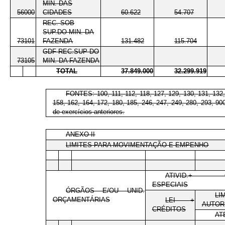
MIN. DAS
56000
CIDADES
60.622
54.707
REC. SOB
SUP.DO MIN. DA
73101
FAZENDA
131.482
115.704
GDF-REC.SUP DO
73105
MIN. DA FAZENDA
TOTAL
37.849.000
32.299.919
FONTES: 100, 111, 112, 118, 127, 129, 130, 131, 132, 
158, 162, 164, 172, 180, 185, 246, 247, 249, 280, 293, 90
de exercícios anteriores.
ANEXO II
LIMITES PARA MOVIMENTAÇÃO E EMPENHO
ATIVID.+ O
ESPECIAIS
ÓRGÃOS E/OU UNID.
LI
ORÇAMENTÁRIAS
LEI +
AUTOR
CRÉDITOS
AT