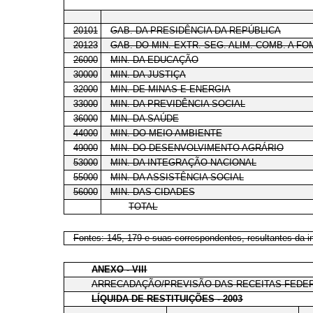
20101
GAB. DA PRESIDÊNCIA DA REPÚBLICA
20123
GAB. DO MIN. EXTR. SEG. ALIM. COMB. A FO
26000
MIN. DA EDUCAÇÃO
30000
MIN. DA JUSTIÇA
32000
MIN. DE MINAS E ENERGIA
33000
MIN. DA PREVIDÊNCIA SOCIAL
36000
MIN. DA SAÚDE
44000
MIN. DO MEIO AMBIENTE
49000
MIN. DO DESENVOLVIMENTO AGRÁRIO
53000
MIN. DA INTEGRAÇÃO NACIONAL
55000
MIN. DA ASSISTÊNCIA SOCIAL
56000
MIN. DAS CIDADES
TOTAL
Fontes: 145, 179 e suas correspondentes, resultantes da i
ANEXO - VIII
ARRECADAÇÃO/PREVISÃO DAS RECEITAS FEDE
LÍQUIDA DE RESTITUIÇÕES - 2003