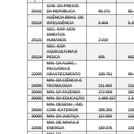
GAB. DA PRESID.
20101
DA REPÚBLICA
86.271
65.
AGÊNCIA BRAS. DE
20118
INTELIGÊNCIA
6.404
5.1
SEC. ESP. DOS
DIREITOS
20121
HUMANOS
2.019
SEC. ESP.
AQÜICULTURA E
20124
PESCA
695
60
MIN. DA AGRIC.,
PECUÁRIA E
22000
ABASTECIMENTO
100.761
98.
MIN. DA CIÊNCIA E
24000
TECNOLOGIA
211.403
211
25000
MIN. DA FAZENDA
272.658
26
26000
MIN. DA EDUCAÇÃO
1.489.157
1.3
MIN. DESENV., IND.
28000
COM. EXTERIOR
288.255
21
30000
MIN. DA JUSTIÇA
117.559
116
MIN. DE MINAS E
32000
ENERGIA
169.076
13