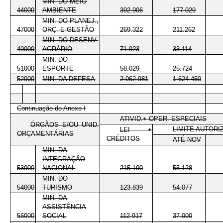
MIN. DO MEIO
44000
AMBIENTE
392.906
177.029
MIN. DO PLANEJ.,
47000
ORÇ. E GESTÃO
269.322
211.262
MIN. DO DESENV.
49000
AGRÁRIO
71.923
33.114
MIN. DO
51000
ESPORTE
58.029
25.724
52000
MIN. DA DEFESA
2.062.981
1.624.450
Continuação do Anexo I
ATIVID.+ OPER. ESPECIAIS
ÓRGÃOS E/OU UNID.
LIMITE AUTORI
LEI +
ORÇAMENTÁRIAS
CRÉDITOS
ATÉ NOV
MIN. DA
INTEGRAÇÃO
53000
NACIONAL
215.100
55.128
MIN. DO
54000
TURISMO
123.839
54.077
MIN. DA
ASSISTÊNCIA
55000
SOCIAL
112.917
37.000