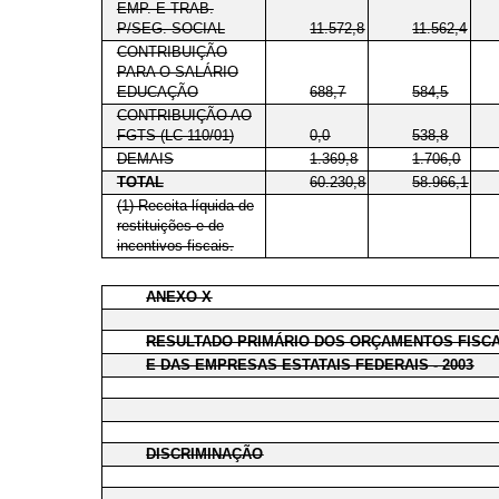
EMP. E TRAB.
P/SEG. SOCIAL
11.572,8
11.562,4
CONTRIBUIÇÃO
PARA O SALÁRIO
EDUCAÇÃO
688,7
584,5
CONTRIBUIÇÃO AO
FGTS (LC 110/01)
0,0
538,8
DEMAIS
1.369,8
1.706,0
TOTAL
60.230,8
58.966,1
(1) Receita líquida de
restituições e de
incentivos fiscais.
ANEXO X
RESULTADO PRIMÁRIO DOS ORÇAMENTOS FISCA
E DAS EMPRESAS ESTATAIS FEDERAIS - 2003
DISCRIMINAÇÃO