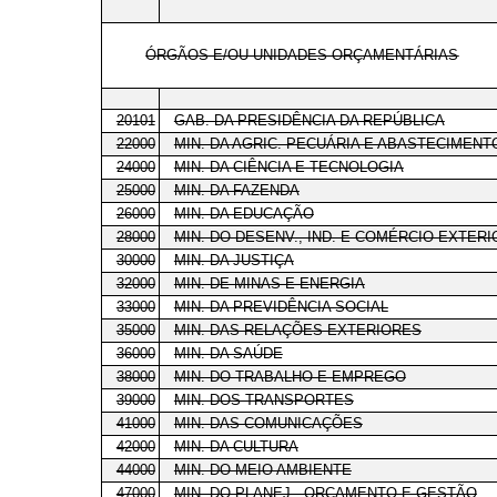
ÓRGÃOS E/OU UNIDADES ORÇAMENTÁRIAS
20101
GAB. DA PRESIDÊNCIA DA REPÚBLICA
22000
MIN. DA AGRIC. PECUÁRIA E ABASTECIMENT
24000
MIN. DA CIÊNCIA E TECNOLOGIA
25000
MIN. DA FAZENDA
26000
MIN. DA EDUCAÇÃO
28000
MIN. DO DESENV., IND. E COMÉRCIO EXTERI
30000
MIN. DA JUSTIÇA
32000
MIN. DE MINAS E ENERGIA
33000
MIN. DA PREVIDÊNCIA SOCIAL
35000
MIN. DAS RELAÇÕES EXTERIORES
36000
MIN. DA SAÚDE
38000
MIN. DO TRABALHO E EMPREGO
39000
MIN. DOS TRANSPORTES
41000
MIN. DAS COMUNICAÇÕES
42000
MIN. DA CULTURA
44000
MIN. DO MEIO AMBIENTE
47000
MIN. DO PLANEJ., ORÇAMENTO E GESTÃO