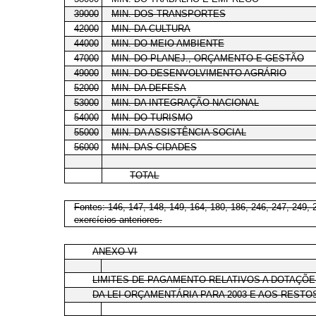
39000
MIN. DOS TRANSPORTES
42000
MIN. DA CULTURA
44000
MIN. DO MEIO AMBIENTE
47000
MIN. DO PLANEJ., ORÇAMENTO E GESTÃO
49000
MIN. DO DESENVOLVIMENTO AGRÁRIO
52000
MIN. DA DEFESA
53000
MIN. DA INTEGRAÇÃO NACIONAL
54000
MIN. DO TURISMO
55000
MIN. DA ASSISTÊNCIA SOCIAL
56000
MIN. DAS CIDADES
TOTAL
Fontes: 146, 147, 148, 149, 164, 180, 186, 246, 247, 249,
exercícios anteriores.
ANEXO VI
LIMITES DE PAGAMENTO RELATIVOS A DOTAÇÕ
DA LEI ORÇAMENTÁRIA PARA 2003 E AOS RESTOS