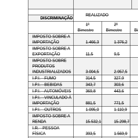
REALIZADO
DISCRIMINAÇÃO
1º
2º
Bimestre
Bimestre
B
IMPOSTO SOBRE A
IMPORTAÇÃO
1.466,3
1.376,2
IMPOSTO SOBRE A
EXPORTAÇÃO
11,5
9,5
IMPOSTO SOBRE
PRODUTOS
INDUSTRIALIZADOS
3.004,5
2.957,5
I.P.I. - FUMO
314,5
327,9
I.P.I. - BEBIDAS
343,7
303,6
I.P.I. - AUTOMÓVEIS
369,8
443,6
I.P.I. - VINCULADO À
IMPORTAÇÃO
881,5
771,5
I.P.I. - OUTROS
1.095,0
1.110,9
IMPOSTO SOBRE A
RENDA
15.532,1
15.298,7
I.R. - PESSOA
FÍSICA
393,5
1.569,9