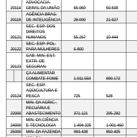
ADVOCACIA-
20114
GERAL DA UNIÃO
65.069
50.508
AGÊNCIA BRAS.
20118
DE INTELIGÊNCIA
28.090
21.627
SEC. ESP. DOS
DIREITOS
20121
HUMANOS
55.267
10.444
SEC. ESP. POL.
20122
PARA MULHERES
6.800
GAB. MIN. EST.
EXTR. DE
20123
SEGURAN-
ÇA ALIMENTAR
COMBATE FOME
1.011.559
890.172
SEC. ESP.
AQÜICULTURA E
20124
PESCA
725
528
MIN. DA AGRIC.,
PECUÁRIA E
22000
ABASTECIMENTO
371.121
295.282
MIN. DA CIÊNCIA
24000
E TECNOLOGIA
1.494.325
1.001.460
25000
MIN. DA FAZENDA
983.438
850.405