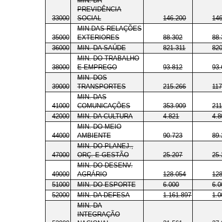
MIN. DA
PREVIDÊNCIA
33000
SOCIAL
146.200
14
MIN.DAS RELAÇÕES
35000
EXTERIORES
88.302
88.
36000
MIN. DA SAÚDE
821.311
82
MIN. DO TRABALHO
38000
E EMPREGO
93.812
93.
MIN. DOS
39000
TRANSPORTES
215.266
117
MIN. DAS
41000
COMUNICAÇÕES
353.909
211
42000
MIN. DA CULTURA
4.821
4.8
MIN. DO MEIO
44000
AMBIENTE
90.723
89.
MIN. DO PLANEJ.,
47000
ORÇ. E GESTÃO
25.207
25.
MIN. DO DESENV.
49000
AGRÁRIO
128.054
12
51000
MIN. DO ESPORTE
6.000
6.0
52000
MIN. DA DEFESA
1.161.897
1.0
MIN. DA
INTEGRAÇÃO