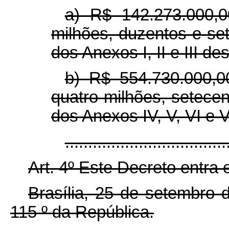
a) R$ 142.273.000,0
milhões, duzentos e set
dos Anexos I, II e III de
b) R$ 554.730.000,0
quatro milhões, setecent
dos Anexos IV, V, VI e V
.................................
Art. 4º Este Decreto entra
Brasília, 25 de setembro
115
º
da República.