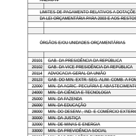
LIMITES DE PAGAMENTO RELATIVOS A DOTAÇÕ
DA LEI ORÇAMENTÁRIA PARA 2003 E AOS RESTOS
ÓRGÃOS E/OU UNIDADES ORÇAMENTÁRIAS
20101
GAB. DA PRESIDÊNCIA DA REPÚBLICA
20102
GAB. DA VICE-PRESIDÊNCIA DA REPÚBLICA
20114
ADVOCACIA-GERAL DA UNIÃO
20123
GAB. DO MIN. EXTR. SEG. ALIM. COMB. A FO
22000
MIN. DA AGRIC. PECUÁRIA E ABASTECIMENT
24000
MIN. DA CIÊNCIA E TECNOLOGIA
25000
MIN. DA FAZENDA
26000
MIN. DA EDUCAÇÃO
28000
MIN. DO DESENV., IND. E COMÉRCIO EXTERI
30000
MIN. DA JUSTIÇA
32000
MIN. DE MINAS E ENERGIA
33000
MIN. DA PREVIDÊNCIA SOCIAL