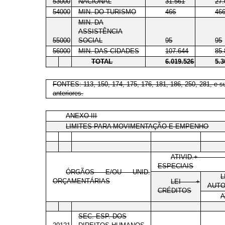
53000
NACIONAL
31.561
27.
54000
MIN. DO TURISMO
466
46
MIN. DA
ASSISTÊNCIA
55000
SOCIAL
95
95
56000
MIN. DAS CIDADES
107.644
85.
TOTAL
6.019.526
5.3
FONTES: 113, 150, 174, 175, 176, 181, 186, 250, 281, e su
anteriores.
ANEXO III
LIMITES PARA MOVIMENTAÇÃO E EMPENHO
ATIVID.+ 
ESPECIAIS
ÓRGÃOS E/OU UNID.
L
ORÇAMENTÁRIAS
LEI +
AUTO
CRÉDITOS
A
SEC. ESP. DOS