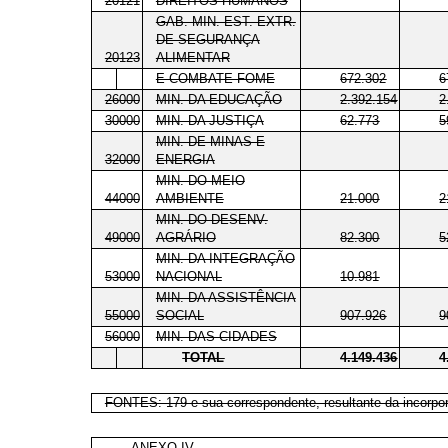
20121
DIREITOS HUMANOS
GAB. MIN. EST. EXTR.
DE SEGURANÇA
20123
ALIMENTAR
E COMBATE FOME
672.302
6
26000
MIN. DA EDUCAÇÃO
2.392.154
2
30000
MIN. DA JUSTIÇA
62.773
5
MIN. DE MINAS E
32000
ENERGIA
MIN. DO MEIO
44000
AMBIENTE
21.000
2
MIN. DO DESENV.
49000
AGRÁRIO
82.300
5
MIN. DA INTEGRAÇÃO
53000
NACIONAL
10.981
MIN. DA ASSISTÊNCIA
55000
SOCIAL
907.926
9
56000
MIN. DAS CIDADES
TOTAL
4.149.436
4
FONTES: 179 e sua correspondente, resultante da incorpor
ANEXO IV