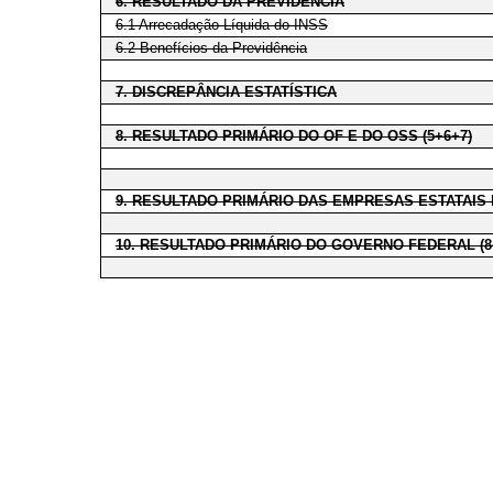
6. RESULTADO DA PREVIDÊNCIA
6.1 Arrecadação Líquida do INSS
6.2 Benefícios da Previdência
7. DISCREPÂNCIA ESTATÍSTICA
8. RESULTADO PRIMÁRIO DO OF E DO OSS (5+6+7)
9. RESULTADO PRIMÁRIO DAS EMPRESAS ESTATAIS
10. RESULTADO PRIMÁRIO DO GOVERNO FEDERAL (8