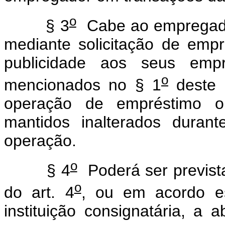
o
§ 3
Cabe ao empregador
mediante solicitação de empr
publicidade aos seus empr
o
mencionados no § 1
deste a
operação de empréstimo ou
mantidos inalterados duran
operação.
o
§ 4
Poderá ser prevista
o
do art. 4
, ou em acordo e
instituição consignatária, a 