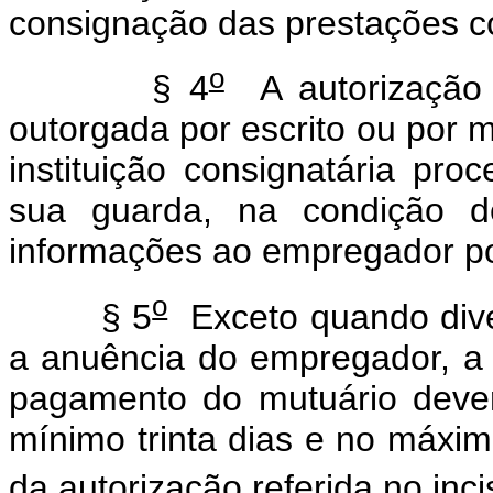
consignação das prestações c
o
§ 4
A autorização r
outorgada por escrito ou por m
instituição consignatária pr
sua guarda, na condição de 
informações ao empregador po
o
§ 5
Exceto quando dive
a anuência do empregador, a 
pagamento do mutuário dever
mínimo trinta dias e no máxi
da autorização referida no incis