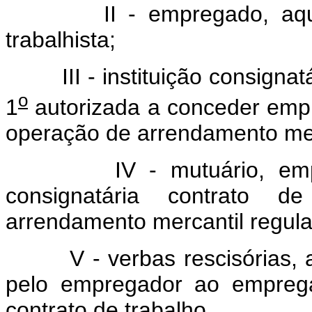
II - empregado, aquele a
trabalhista;
III - instituição consignatár
o
1
autorizada a conceder empr
operação de arrendamento mer
IV - mutuário, emprega
consignatária contrato d
arrendamento mercantil regula
V - verbas rescisórias, as
pelo empregador ao empreg
contrato de trabalho.