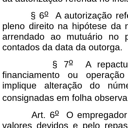
o
§ 6
A autorização refe
pleno direito na hipótese da
arrendado ao mutuário no p
contados da data da outorga.
o
§ 7
A repactua
financiamento ou operação
implique alteração do núm
consignadas em folha observar
o
Art. 6
O empregador é
valores devidos e pelo repass