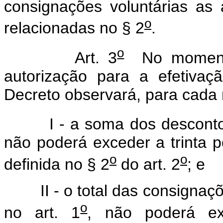
consignações voluntárias as
o
relacionadas no § 2
.
o
Art. 3
No momento
autorização para a efetivaç
Decreto observará, para cada m
I - a soma dos descontos r
não poderá exceder a trinta 
o
o
definida no § 2
do art. 2
; e
II - o total das consignações
o
no art. 1
, não poderá ex