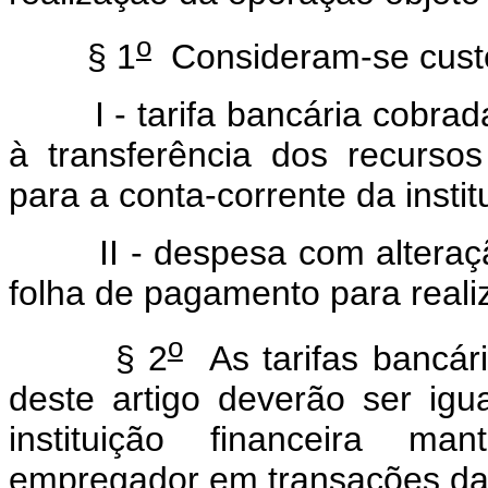
o
§ 1
Consideram-se custo
I - tarifa bancária cobrada p
à transferência dos recurso
para a conta-corrente da instit
II - despesa com alteração
folha de pagamento para real
o
§ 2
As tarifas bancári
deste artigo deverão ser igua
instituição financeira ma
empregador em transações da