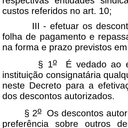
respectivas entidades sindic
custos referidos no art. 10;
III - efetuar os desconto
folha de pagamento e repassar
na forma e prazo previstos em
o
§ 1
É vedado ao em
instituição consignatária qual
neste Decreto para a efetiv
dos descontos autorizados.
o
§ 2
Os descontos autori
preferência sobre outros 