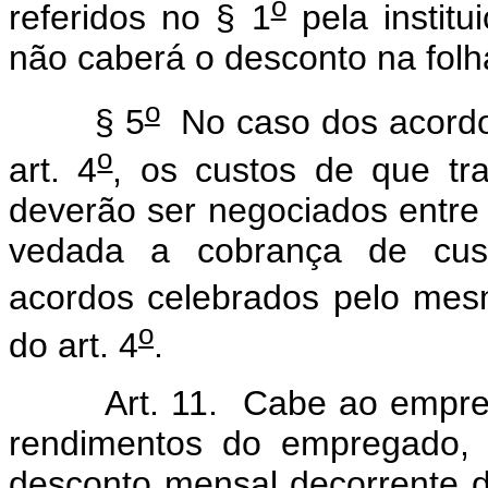
o
referidos no § 1
pela institu
não caberá o desconto na folh
o
§ 5
No caso dos acordo
o
art. 4
, os custos de que tra
deverão ser negociados entre 
vedada a cobrança de cust
acordos celebrados pelo me
o
do art. 4
.
Art. 11. Cabe ao empregad
rendimentos do empregado, 
desconto mensal decorrente 