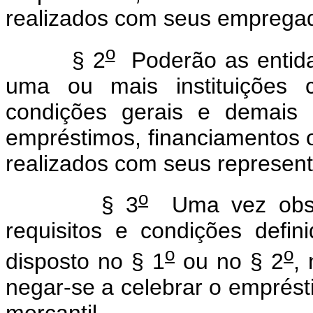
realizados com seus emprega
o
§ 2
Poderão as entidad
uma ou mais instituições c
condições gerais e demais 
empréstimos, financiamentos
realizados com seus represen
o
§ 3
Uma vez obser
requisitos e condições defi
o
o
disposto no § 1
ou no § 2
,
negar-se a celebrar o emprés
mercantil.