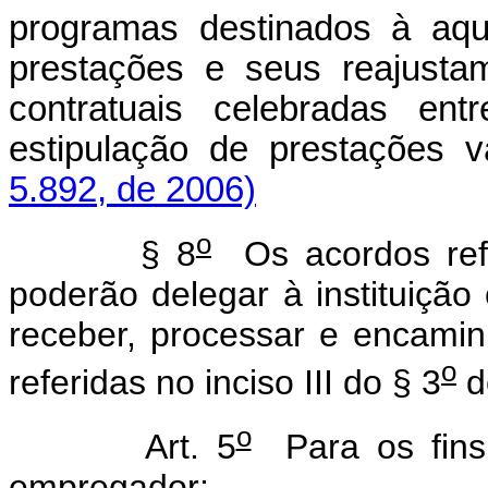
programas destinados à aqui
prestações e seus reajusta
contratuais celebradas ent
estipulação de prestações v
5.892, de 2006)
o
§ 8
Os acordos ref
poderão delegar à instituição
receber, processar e encami
o
referidas no inciso III do § 3
do
o
Art. 5
Para os fins 
empregador: