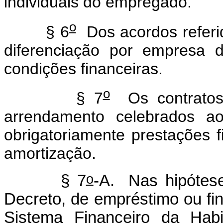
individuais do empregado.
o
§ 6
Dos acordos referi
diferenciação por empresa d
condições financeiras.
o
§ 7
Os contratos 
arrendamento celebrados a
obrigatoriamente prestações 
amortização.
o
§ 7
-A. Nas hipótes
Decreto, de empréstimo ou fin
Sistema Financeiro da Hab