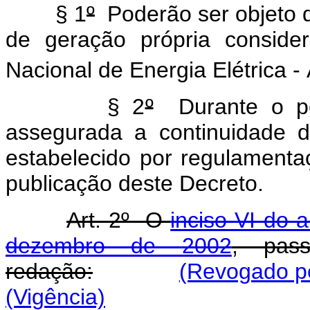
§ 1
º
Poderão ser objeto d
de geração própria conside
Nacional de Energia Elétrica 
§ 2
º
Durante o per
assegurada a continuidade do
estabelecido por regulamenta
publicação deste Decreto.
Art. 2º O
inciso VI do 
dezembro de 2002
, pas
redação:
(Revogado pe
(Vigência)