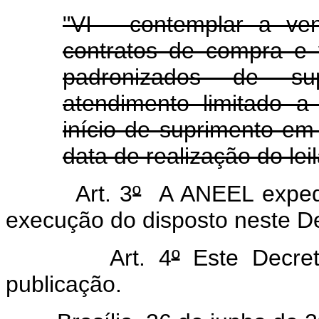
"VI - contemplar a ve
contratos de compra e 
padronizados de s
atendimento limitado 
início de suprimento em
data de realização do lei
Art. 3
º
A ANEEL expedi
execução do disposto neste De
Art. 4
º
Este Decret
publicação.