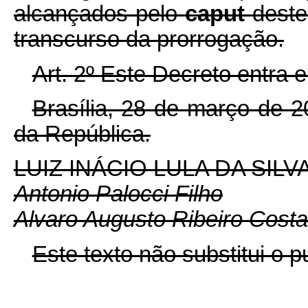
alcançados pelo
caput
deste
transcurso da prorrogação.
Art. 2º
Este Decreto entra e
Brasília, 28 de março de 
da República.
LUIZ INÁCIO LULA DA SILV
Antonio Palocci Filho
Alvaro Augusto Ribeiro Costa
Este texto não substitui o 