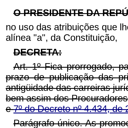
O PRESIDENTE DA REPÚ
no uso das atribuições que lhe
alínea "a", da Constituição,
DECRETA:
Art. 1º
Fica prorrogado, p
prazo de publicação das pri
antigüidade das carreiras jur
bem assim dos Procuradores 
e
7º do Decreto nº 4.434, de 
Parágrafo único. As promo