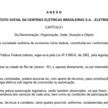
A N E X O
TUTO SOCIAL DA CENTRAIS ELÉTRICAS BRASILEIRAS S.A. - ELETR
CAPÍTULO I
Da Denominação, Organização, Sede, Duração e Objeto
sociedade anônima de economia mista federal, constituída em conformidad
o
ica Federal indireta, reger-se-á pela Lei n
3.890-A, de 1961, pela legisla
 na cidade do Rio de Janeiro - RJ, e operará diretamente, ou por intermédio
controladas, poderá associar-se, com aporte de recursos, para constituiçã
gia elétrica sob regime de concessão ou autorização.
 prévia autorização legislativa, serão também observados, no que forem ap
importância dos serviços de cada uma, bem como às condições de participaçã
ras, técnicas e contábeis, tanto quanto possível, uniformes, estabelecidas