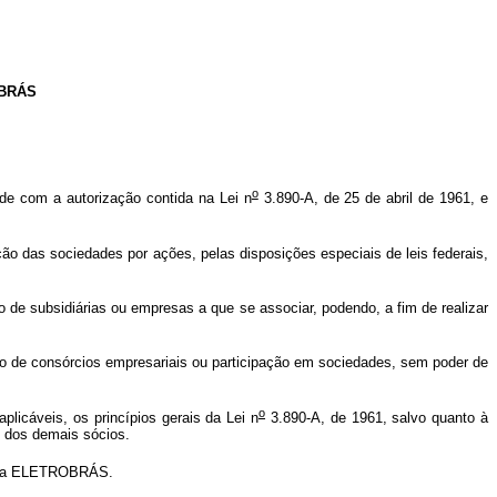
OBRÁS
o
e com a autorização contida na Lei n
3.890-A, de 25 de abril de 1961, e
ção das sociedades por ações, pelas disposições especiais de leis federais,
 de subsidiárias ou empresas a que se associar, podendo, a fim de realizar
o de consórcios empresariais ou participação em sociedades, sem poder de
o
licáveis, os princípios gerais da Lei n
3.890-A, de 1961, salvo quanto à
o dos demais sócios.
 pela ELETROBRÁS.