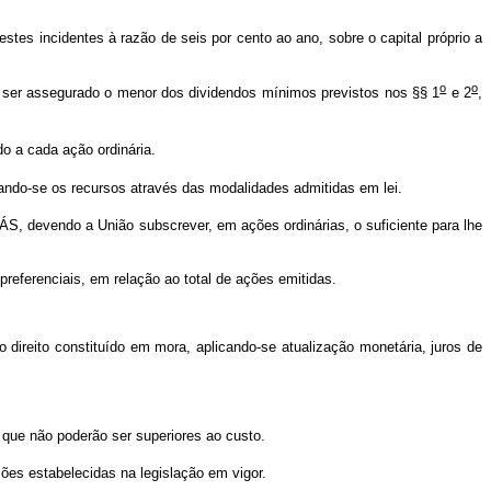
estes incidentes à razão de seis por cento ao ano, sobre o capital próprio a
o
o
s ser assegurado o menor dos dividendos mínimos previstos nos §§ 1
e 2
,
o a cada ação ordinária.
ando-se os recursos através das modalidades admitidas em lei.
S, devendo a União subscrever, em ações ordinárias, o suficiente para lhe
eferenciais, em relação ao total de ações emitidas.
reito constituído em mora, aplicando-se atualização monetária, juros de
que não poderão ser superiores ao custo.
es estabelecidas na legislação em vigor.