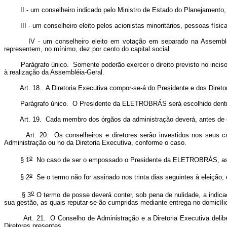
II - um conselheiro indicado pelo Ministro de Estado do Planejamento, O
III - um conselheiro eleito pelos acionistas minoritários, pessoas físicas 
IV - um conselheiro eleito em votação em separado na Assembléia-Ger
representem, no mínimo, dez por cento do capital social.
Parágrafo único. Somente poderão exercer o direito previsto no inciso IV
à realização da Assembléia-Geral.
Art. 18. A Diretoria Executiva compor-se-á do Presidente e dos Direto
Parágrafo único. O Presidente da ELETROBRÁS será escolhido dentre
Art. 19. Cada membro dos órgãos da administração deverá, antes de entrar
Art. 20. Os conselheiros e diretores serão investidos nos seus cargo
Administração ou no da Diretoria Executiva, conforme o caso.
o
§ 1
No caso de ser o empossado o Presidente da ELETROBRÁS, ass
o
§ 2
Se o termo não for assinado nos trinta dias seguintes à eleição, es
o
§ 3
O termo de posse deverá conter, sob pena de nulidade, a indicaç
sua gestão, as quais reputar-se-ão cumpridas mediante entrega no domicí
Art. 21. O Conselho de Administração e a Diretoria Executiva deliber
Diretores presentes.