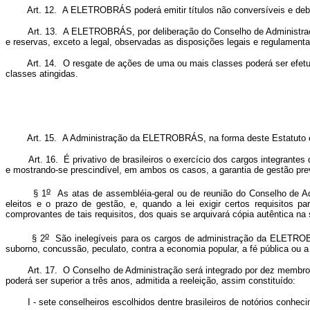
Art. 12. A ELETROBRÁS poderá emitir títulos não conversíveis e debên
Art. 13. A ELETROBRÁS, por deliberação do Conselho de Administração, p
e reservas, exceto a legal, observadas as disposições legais e regulamenta
Art. 14. O resgate de ações de uma ou mais classes poderá ser efetuad
classes atingidas.
Art. 15. A Administração da ELETROBRÁS, na forma deste Estatuto e da 
Art. 16. É privativo de brasileiros o exercício dos cargos integrantes
e mostrando-se prescindível, em ambos os casos, a garantia de gestão prev
o
§ 1
As atas de assembléia-geral ou de reunião do Conselho de Adm
eleitos e o prazo de gestão, e, quando a lei exigir certos requisito
comprovantes de tais requisitos, dos quais se arquivará cópia autêntica na 
o
§ 2
São inelegíveis para os cargos de administração da ELETROBRÁ
suborno, concussão, peculato, contra a economia popular, a fé pública ou 
Art. 17. O Conselho de Administração será integrado por dez membros, co
poderá ser superior a três anos, admitida a reeleição, assim constituído:
I - sete conselheiros escolhidos dentre brasileiros de notórios conhecim