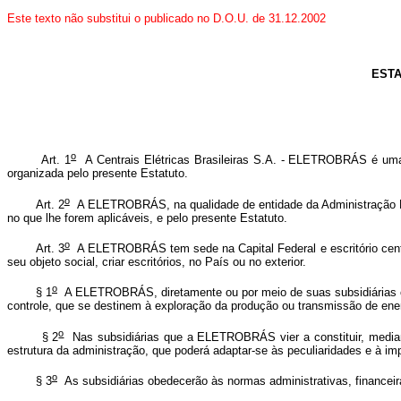
Este texto não substitui o publicado no D.O.U. de 31.12.2002
ESTA
o
Art. 1
A Centrais Elétricas Brasileiras S.A. - ELETROBRÁS é uma 
organizada pelo presente Estatuto.
o
Art. 2
A ELETROBRÁS, na qualidade de entidade da Administração Públ
no que lhe forem aplicáveis, e pelo presente Estatuto.
o
Art. 3
A ELETROBRÁS tem sede na Capital Federal e escritório central
seu objeto social, criar escritórios, no País ou no exterior.
o
§ 1
A ELETROBRÁS, diretamente ou por meio de suas subsidiárias ou 
controle, que se destinem à exploração da produção ou transmissão de ener
o
§ 2
Nas subsidiárias que a ELETROBRÁS vier a constituir, mediante
estrutura da administração, que poderá adaptar-se às peculiaridades e à 
o
§ 3
As subsidiárias obedecerão às normas administrativas, financei