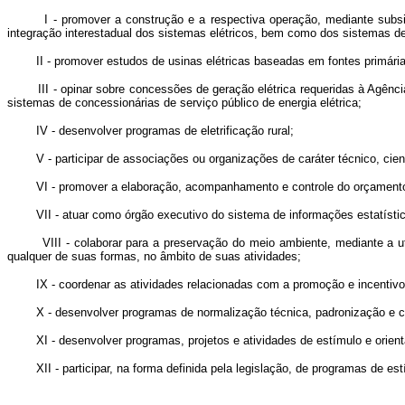
I - promover a construção e a respectiva operação, mediante subsidiári
integração interestadual dos sistemas elétricos, bem como dos sistemas de
II - promover estudos de usinas elétricas baseadas em fontes primárias
III - opinar sobre concessões de geração elétrica requeridas à Agência N
sistemas de concessionárias de serviço público de energia elétrica;
IV - desenvolver programas de eletrificação rural;
V - participar de associações ou organizações de caráter técnico, científic
VI - promover a elaboração, acompanhamento e controle do orçamento plu
VII - atuar como órgão executivo do sistema de informações estatísticas
VIII - colaborar para a preservação do meio ambiente, mediante a utiliz
qualquer de suas formas, no âmbito de suas atividades;
IX - coordenar as atividades relacionadas com a promoção e incentivo da 
X - desenvolver programas de normalização técnica, padronização e contr
XI - desenvolver programas, projetos e atividades de estímulo e orienta
XII - participar, na forma definida pela legislação, de programas de estí