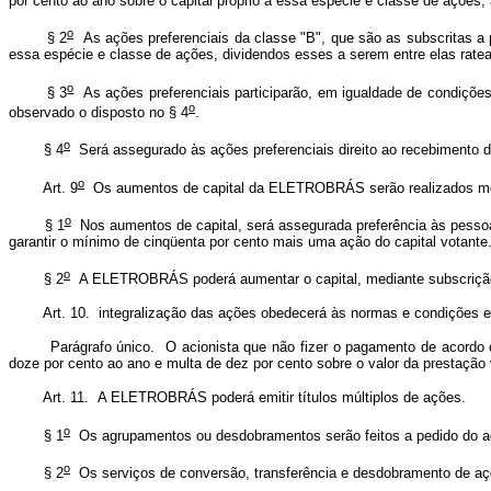
por cento ao ano sobre o capital próprio a essa espécie e classe de ações,
o
§ 2
As ações preferenciais da classe "B", que são as subscritas a par
essa espécie e classe de ações, dividendos esses a serem entre elas rate
o
§ 3
As ações preferenciais participarão, em igualdade de condições
o
observado o disposto no § 4
.
o
§ 4
Será assegurado às ações preferenciais direito ao recebimento de
o
Art. 9
Os aumentos de capital da ELETROBRÁS serão realizados median
o
§ 1
Nos aumentos de capital, será assegurada preferência às pessoas
garantir o mínimo de cinqüenta por cento mais uma ação do capital votante
o
§ 2
A ELETROBRÁS poderá aumentar o capital, mediante subscrição ou 
Art. 10. integralização das ações obedecerá às normas e condições est
Parágrafo único. O acionista que não fizer o pagamento de acordo com a
doze por cento ao ano e multa de dez por cento sobre o valor da prestação
Art. 11. A ELETROBRÁS poderá emitir títulos múltiplos de ações.
o
§ 1
Os agrupamentos ou desdobramentos serão feitos a pedido do acio
o
§ 2
Os serviços de conversão, transferência e desdobramento de açõ