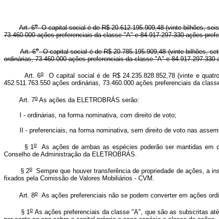
o
Art. 6
O capital social é de R$ 20.612.195.909,48 (vinte bilhões, sei
73.460.000 ações preferenciais da classe "A" e 84.917.297.330 ações prefe
o
Art. 6
O capital social é de R$ 20.785.195.909,48 (vinte bilhões, se
ordinárias, 73.460.000 ações preferenciais da classe "A" e 84.917.297.330 
o
Art. 6
O capital social é de R$ 24.235.828.852,78 (vinte e quatro b
452.511.763.550 ações ordinárias, 73.460.000 ações preferenciais da class
o
Art. 7
As ações da ELETROBRÁS serão:
I - ordinárias, na forma nominativa, com direito de voto;
II - preferenciais, na forma nominativa, sem direito de voto nas assemb
o
§ 1
As ações de ambas as espécies poderão ser mantidas em conta
Conselho de Administração da ELETROBRÁS.
o
§ 2
Sempre que houver transferência de propriedade de ações, a insti
fixados pela Comissão de Valores Mobiliários - CVM.
o
Art. 8
As ações preferenciais não se podem converter em ações ordinár
o
§ 1
As ações preferenciais da classe "A", que são as subscritas até 