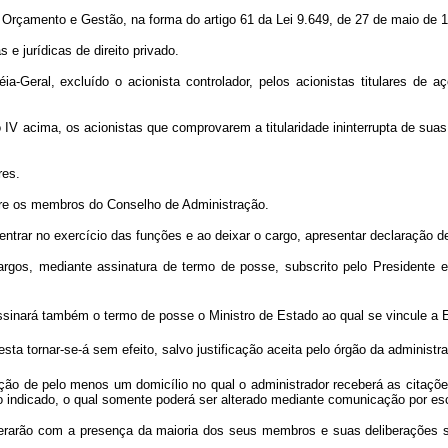
rçamento e Gestão, na forma do artigo 61 da Lei 9.649, de 27 de maio de 
e jurídicas de direito privado.
al, excluído o acionista controlador, pelos acionistas titulares de a
 acima, os acionistas que comprovarem a titularidade ininterrupta de suas
res.
 os membros do Conselho de Administração.
 no exercício das funções e ao deixar o cargo, apresentar declaração de b
s, mediante assinatura de termo de posse, subscrito pelo Presidente e p
inará também o termo de posse o Ministro de Estado ao qual se vincule
ta tornar-se-á sem efeito, salvo justificação aceita pelo órgão da administraç
ão de pelo menos um domicílio no qual o administrador receberá as citações
lio indicado, o qual somente poderá ser alterado mediante comunicação por
arão com a presença da maioria dos seus membros e suas deliberações ser