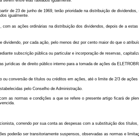
 a serem entre elas rateados igualmente.
tir de 23 de junho de 1969, terão prioridade na distribuição de dividendos, 
ados igualmente.
, com as ações ordinárias na distribuição dos dividendos, depois de a esta
 dividendo, por cada ação, pelo menos dez por cento maior do que o atribuíd
te subscrição pública ou particular e incorporação de reservas, capitaliz
 jurídicas de direito público interno para a tomada de ações da ELETROBRÁ
.
conversão de títulos ou créditos em ações, até o limite de 2/3 de ações pr
abelecidas pelo Conselho de Administração.
s normas e condições a que se refere o presente artigo ficará de pleno di
 vencida.
nista, correndo por sua conta as despesas com a substituição dos títulos, 
es poderão ser transitoriamente suspensos, observadas as normas e limitaçõ