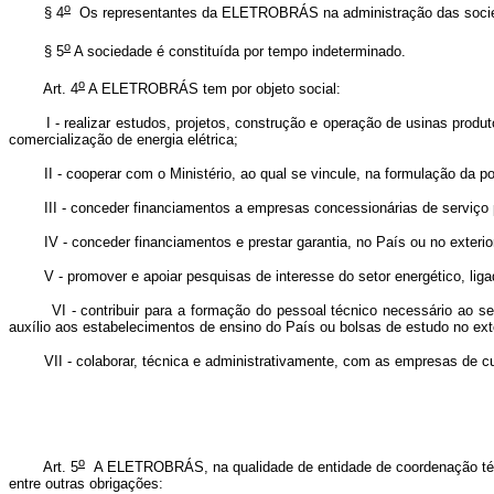
o
§ 4
Os representantes da ELETROBRÁS na administração das sociedade
o
§ 5
A sociedade é constituída por tempo indeterminado.
o
Art. 4
A ELETROBRÁS tem por objeto social:
I - realizar estudos, projetos, construção e operação de usinas produtor
comercialização de energia elétrica;
II - cooperar com o Ministério, ao qual se vincule, na formulação da pol
III - conceder financiamentos a empresas concessionárias de serviço públi
IV - conceder financiamentos e prestar garantia, no País ou no exterior, 
V - promover e apoiar pesquisas de interesse do setor energético, ligadas
VI - contribuir para a formação do pessoal técnico necessário ao setor
auxílio aos estabelecimentos de ensino do País ou bolsas de estudo no ex
VII - colaborar, técnica e administrativamente, com as empresas de cujo 
o
Art. 5
A ELETROBRÁS, na qualidade de entidade de coordenação técnica
entre outras obrigações: