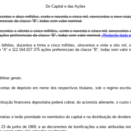
Do Capital e das Ações
scentos e doze milhões, cento e noventa e cinco mil, novecentos e nove reais
renciais da classe "B", todas sem valor nominal.
tecentos e oitenta e cinco milhões, cento e noventa e cinco mil, novecentos 
ações preferenciais da classe "B", todas sem valor nominal.
(Redação dada pe
ilhões, duzentos e trinta e cinco milhões, oitocentos e vinte e oito mil, o
e "A" e 112.164.027.375 ações preferenciais da classe "B", todas sem valor 
léias gerais.
s de depósito em nome dos respectivos titulares, sob o regime escritural
tuição financeira depositária poderá cobrar, do acionista alienante, o custo
ias e terão prioridade no reembolso do capital e na distribuição de dividen
23 de junho de 1969, e as decorrentes de bonificações a elas atribuídas terão