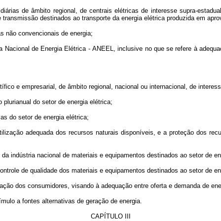
as de âmbito regional, de centrais elétricas de interesse supra-estadual
 transmissão destinados ao transporte da energia elétrica produzida em apro
 não convencionais de energia;
acional de Energia Elétrica - ANEEL, inclusive no que se refere à adequaçã
o e empresarial, de âmbito regional, nacional ou internacional, de interesse
rianual do setor de energia elétrica;
 do setor de energia elétrica;
ação adequada dos recursos naturais disponíveis, e a proteção dos recurs
indústria nacional de materiais e equipamentos destinados ao setor de ener
ole de qualidade dos materiais e equipamentos destinados ao setor de ener
ção dos consumidores, visando à adequação entre oferta e demanda de energ
mulo a fontes alternativas de geração de energia.
CAPÍTULO III