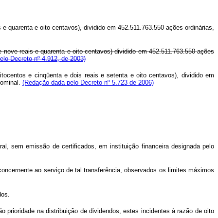
 e quarenta e oito centavos), dividido em 452.511.763.550 ações ordinárias,
e nove reais e quarenta e oito centavos) dividido em 452.511.763.550 ações
lo Decreto nº 4.912, de 2003)
itocentos e cinqüenta e dois reais e setenta e oito centavos), dividido em
nominal.
(Redação dada pelo Decreto nº 5.723 de 2006)
, sem emissão de certificados, em instituição financeira designada pelo
 concernente ao serviço de tal transferência, observados os limites máximos
dos.
 prioridade na distribuição de dividendos, estes incidentes à razão de oito