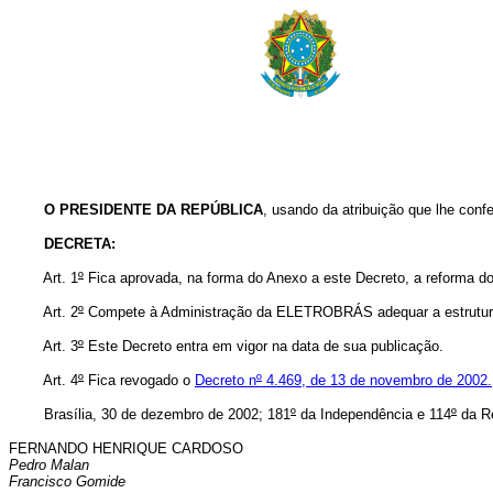
O PRESIDENTE DA REPÚBLICA
, usando da atribuição que lhe confe
DECRETA:
Art. 1
º
Fica aprovada, na forma do Anexo a este Decreto, a reforma do
Art. 2
º
Compete à Administração da ELETROBRÁS adequar a estrutura 
Art. 3
º
Este Decreto entra em vigor na data de sua publicação.
Art. 4
º
Fica revogado o
Decreto n
º
4.469, de 13 de novembro de 2002.
Brasília, 30 de dezembro de 2002; 181
º
da Independência e 114
º
da Re
FERNANDO HENRIQUE CARDOSO
Pedro Malan
Francisco Gomide