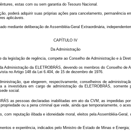
tures, estas com ou sem garantia do Tesouro Nacional.
oderá adquirir suas próprias ações para cancelamento, permanência em teso
res aplicáveis.
o mediante deliberação de Assembléia-Geral Extraordinária, independentem
CAPÍTULO IV
Da Administração
legislação de regência, compete ao Conselho de Administração e à Direto
 da Administração da ELETROBRÁS, devendo os membros do Conselho de Admini
ista no Artigo 148 da Lei 6.404, de 15 de dezembro de 1976.
inistração, que elegerem, respectivamente, conselheiros de administração
s para a investidura em cargo de administração da ELETROBRÁS, somente 
sede social.
S as pessoas declaradas inabilitadas em ato da CVM, as impedidas por lei
a propriedade ou a pena criminal que vede, ainda que temporariamente, o aces
m reputação ilibada e idoneidade moral, eleitos pela Assembléia-Geral, q
entos e experiência, indicados pelo Ministro de Estado de Minas e Energia;