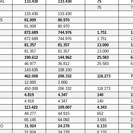
IAL
133.430
133.430
75
7
75
7
133.430
133.430
ES
81.009
80.970
81.009
80.970
872.689
744.976
1.751
1
872.689
744.976
1.751
1
81.357
81.357
13.000
1
81.357
81.357
13.000
1
190.612
144.962
25.583
6
46.977
36.812
25.583
6
143.635
108.150
462.008
208.332
118.273
7
12.000
2.000
450.008
206.332
118.273
7
4.819
4.347
140
1
4.819
4.347
140
1
113.422
109.007
4.343
3
48.277
44.915
652
5
65.145
64.092
3.691
2
ÃO
31.924
24.278
6.133
3
31.924
24.278
6.133
3