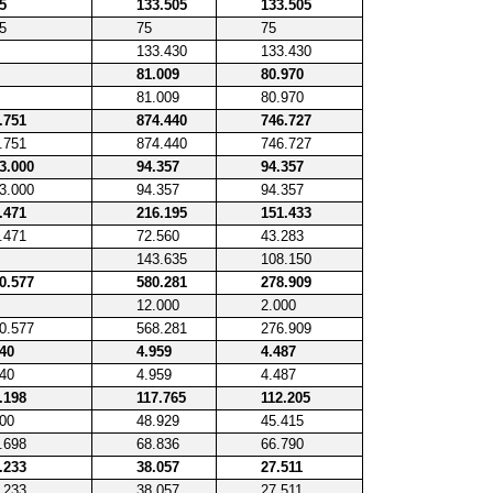
5
133.505
133.505
5
75
75
133.430
133.430
81.009
80.970
81.009
80.970
.751
874.440
746.727
.751
874.440
746.727
3.000
94.357
94.357
3.000
94.357
94.357
.471
216.195
151.433
.471
72.560
43.283
143.635
108.150
0.577
580.281
278.909
12.000
2.000
0.577
568.281
276.909
40
4.959
4.487
40
4.959
4.487
.198
117.765
112.205
00
48.929
45.415
.698
68.836
66.790
.233
38.057
27.511
.233
38.057
27.511