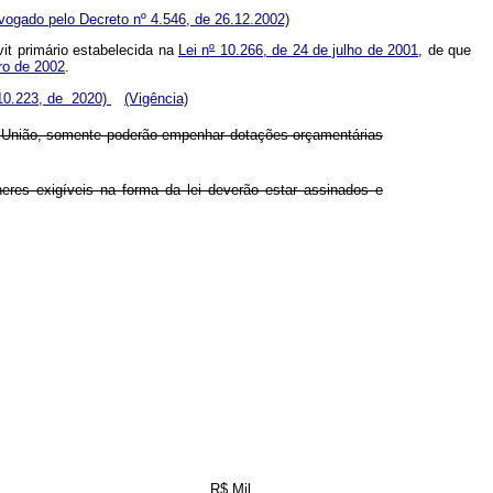
vogado pelo Decreto nº 4.546, de 26.12.2002)
t primário estabelecida na
Lei n
º
10.266, de 24 de julho de 2001
, de que
ro de 2002
.
 10.223, de 2020)
(Vigência)
 União, somente poderão empenhar dotações orçamentárias
eres exigíveis na forma da lei deverão estar assinados e
R$ Mil