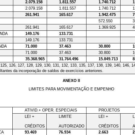
2.079.158
1.811.557
1.740.712
1
2.079.158
1.811.557
1.740.712
1
261.941
165.617
1.942.475
7
572.550
3
261.941
165.617
1.369.925
4
ENDA
149.176
133.731
149.176
133.731
ENDA
71.000
37.463
30.800
1
71.000
37.463
30.800
1
35.368.965
31.764.496
15.849.713
8
, 125, 126, 127, 128, 129, 130, 131, 132, 133, 135, 137, 138, 139, 140, 146, 1
ltantes da incorporação de saldos de exercícios anteriores.
ANEXO II
LIMITES PARA MOVIMENTAÇÃO E EMPENHO
ATIVID.+ OPER. ESPECIAIS
PROJETOS
LEI +
LIMITE
LEI +
L
CRÉDITOS
AUTORIZADO
CRÉDITOS
CA
93.469
76.934
2.663
2