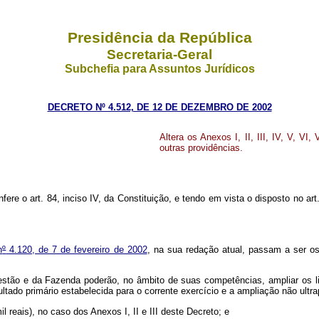
Presidência da República
Secretaria-Geral
Subchefia para Assuntos Jurídicos
DECRETO Nº 4.512, DE 12 DE DEZEMBRO DE 2002
Altera os Anexos I, II, III, IV, V, VI,
outras providências.
fere o art. 84, inciso IV, da Constituição, e tendo em vista o disposto no art
n
º
4.120, de 7 de fevereiro de 2002
, na sua redação atual, passam a ser os c
tão e da Fazenda poderão, no âmbito de suas competências, ampliar os li
do primário estabelecida para o corrente exercício e a ampliação não ultr
 reais), no caso dos Anexos I, II e III deste Decreto; e