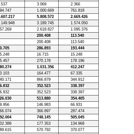
.537
3.069
2.366
94.747
1.000.669
761.818
.607.217
5.808.572
2.669.426
.149.948
3.189.745
1.574.050
57.269
2.618.827
1.095.376
200.408
113.540
200.408
113.540
0.705
286.893
193.444
5.248
16.715
15.248
5.457
270.178
178.196
80.274
1.031.356
412.247
0.103
164.477
67.335
40.171
866.879
344.912
6.832
352.523
338.397
6.832
352.523
338.397
26.030
513.880
354.405
9.956
146.983
66.931
66.074
366.897
287.474
92.004
748.145
505.045
02.389
177.353
134.968
89.615
570.792
370.077