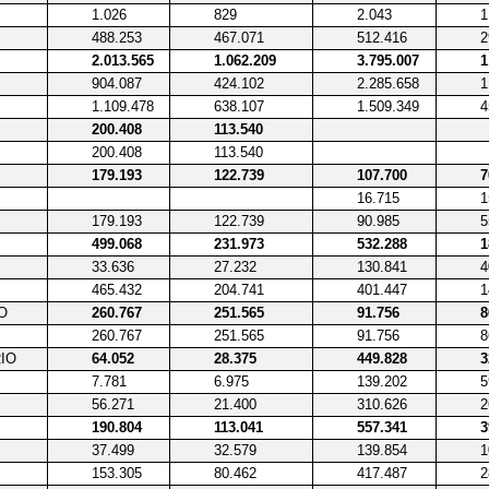
1.026
829
2.043
1
488.253
467.071
512.416
2
2.013.565
1.062.209
3.795.007
1
904.087
424.102
2.285.658
1
1.109.478
638.107
1.509.349
4
200.408
113.540
200.408
113.540
179.193
122.739
107.700
7
16.715
1
179.193
122.739
90.985
5
499.068
231.973
532.288
1
33.636
27.232
130.841
4
465.432
204.741
401.447
1
O
260.767
251.565
91.756
8
260.767
251.565
91.756
8
IO
64.052
28.375
449.828
3
7.781
6.975
139.202
5
56.271
21.400
310.626
2
190.804
113.041
557.341
3
37.499
32.579
139.854
1
153.305
80.462
417.487
2