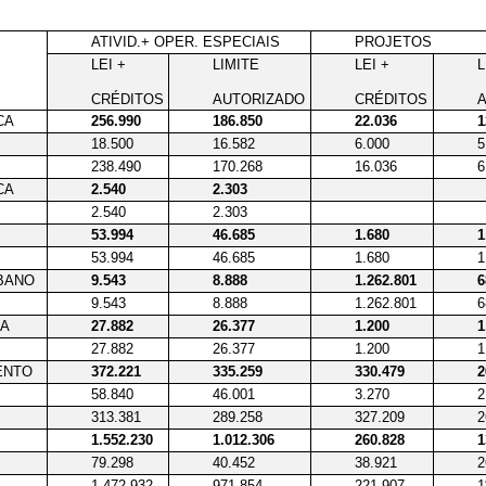
ATIVID.+ OPER. ESPECIAIS
PROJETOS
LEI +
LIMITE
LEI +
L
CRÉDITOS
AUTORIZADO
CRÉDITOS
CA
256.990
186.850
22.036
1
18.500
16.582
6.000
5
238.490
170.268
16.036
6
CA
2.540
2.303
2.540
2.303
53.994
46.685
1.680
1
53.994
46.685
1.680
1
RBANO
9.543
8.888
1.262.801
6
9.543
8.888
1.262.801
6
IA
27.882
26.377
1.200
1
27.882
26.377
1.200
1
ENTO
372.221
335.259
330.479
2
58.840
46.001
3.270
2
313.381
289.258
327.209
2
1.552.230
1.012.306
260.828
1
79.298
40.452
38.921
2
1.472.932
971.854
221.907
1