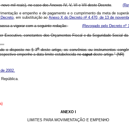
 nove mil reais), no caso dos Anexos IV, V, VI e VII deste Decreto
.
(Re
vimentação e empenho e de pagamento e o cumprimento da meta de superávi
 Decreto
, em substituição ao
Anexo X do Decreto n
º
4.470, de 13 de novemb
 passa a vigorar com a seguinte redação:
(Revogado pelo Decreto nº
r Executivo, constantes dos Orçamentos Fiscal e da Seguridade Social da
....
o
ado o disposto no § 3
deste artigo, os convênios ou instrumentos congên
espectivo empenho a data limite estabelecida no
caput
deste artigo." (NR)
 de 2002.
 República.
a)
ANEXO I
LIMITES PARA MOVIMENTAÇÃO E EMPENHO