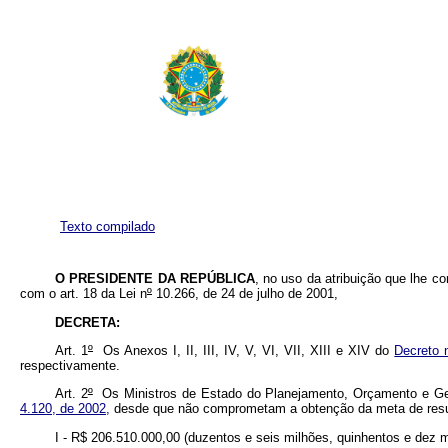
Texto compilado
O PRESIDENTE DA REPÚBLICA
, no uso da atribuição que lhe con
com o art. 18 da Lei n
º
10.266, de 24 de julho de 2001,
DECRETA:
Art. 1
º
Os Anexos I, II, III, IV, V, VI, VII, XIII e XIV do
Decreto 
respectivamente.
Art. 2
º
Os Ministros de Estado do Planejamento, Orçamento e Ges
4.120, de 2002,
desde que não comprometam a obtenção da meta de resulta
I - R$ 206.510.000,00 (duzentos e seis milhões, quinhentos e dez mil