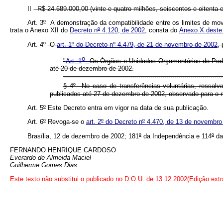
II -
R$ 24.689.000,00 (vinte e quatro milhões, seiscentos e oitenta e
Art. 3
º
A demonstração da compatibilidade entre os limites de mo
trata o Anexo XII do
Decreto n
º
4.120, de 2002
, consta do
Anexo X deste
Art. 4º
O
art. 1º do Decreto nº 4.479, de 21 de novembro de 2002
,
o
"
Art. 1
Os Órgãos e Unidades Orçamentárias do Pode
até 20 de dezembro de 2002.
................................................................................
§ 4º No caso de transferências voluntárias, ressalv
publicados até 27 de dezembro de 2002, observado para o r
Art. 5
º
Este Decreto entra em vigor na data de sua publicação.
Art. 6
º
Revoga-se o
art. 2
º
do Decreto n
º
4.470, de 13 de novembro
Brasília, 12 de dezembro de 2002; 181
º
da Independência e 114
º
da
FERNANDO HENRIQUE CARDOSO
Everardo de Almeida Maciel
Guilherme Gomes Dias
Este texto não substitui o publicado no D.O.U. de 13.12.2002(Edição extr