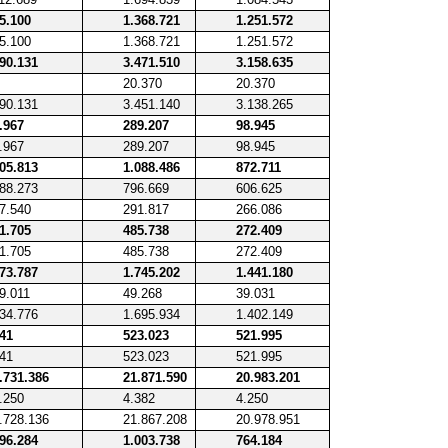
5.100
1.368.721
1.251.572
5.100
1.368.721
1.251.572
90.131
3.471.510
3.158.635
20.370
20.370
90.131
3.451.140
3.138.265
.967
289.207
98.945
.967
289.207
98.945
05.813
1.088.486
872.711
88.273
796.669
606.625
7.540
291.817
266.086
1.705
485.738
272.409
1.705
485.738
272.409
73.787
1.745.202
1.441.180
9.011
49.268
39.031
34.776
1.695.934
1.402.149
41
523.023
521.995
41
523.023
521.995
.731.386
21.871.590
20.983.201
.250
4.382
4.250
.728.136
21.867.208
20.978.951
96.284
1.003.738
764.184