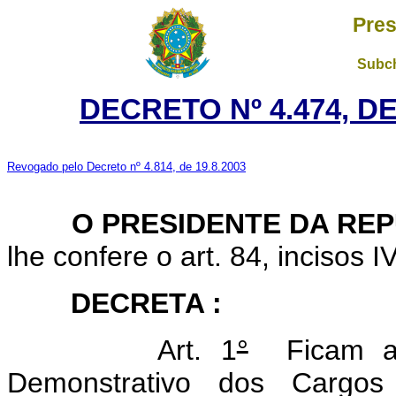
Pres
Subch
DECRETO Nº 4.474, D
Revogado pelo Decreto nº 4.814, de 19.8.2003
O
PRESIDENTE DA REP
lhe confere o art. 84, incisos I
DECRETA :
Art. 1
°
Ficam ap
Demonstrativo dos Carg