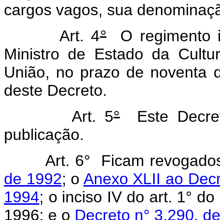
cargos vagos, sua denominação
Art. 4
°
O regimento i
Ministro de Estado da Cultur
União, no prazo de noventa d
deste Decreto.
Art. 5
°
Este Decret
publicação.
Art. 6° Ficam revogado
de 1992
; o
Anexo XLII ao Decr
1994
; o inciso IV do art. 1° d
1996; e o
Decreto n° 3.290, d