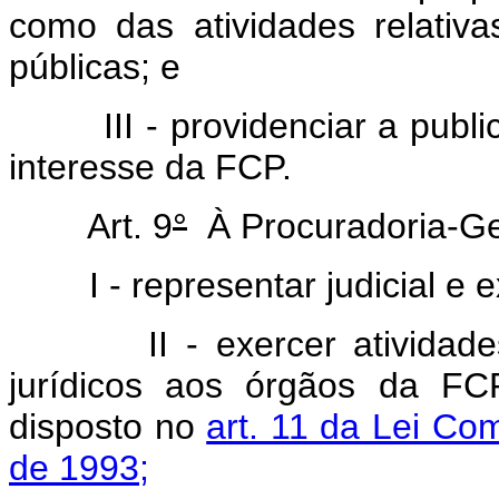
como das atividades relativ
públicas; e
III - providenciar a public
interesse da FCP.
Art. 9
°
À Procuradoria-Ge
I - representar judicial e ex
II - exercer atividades d
jurídicos aos órgãos da FC
disposto no
art. 11 da Lei Co
de 1993;