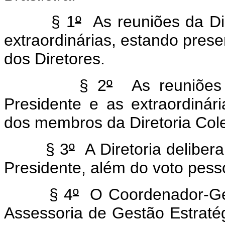
§ 1
º
As reuniões da Dir
extraordinárias, estando pres
dos Diretores.
§ 2
º
As reuniões o
Presidente e as extraordinár
dos membros da Diretoria Col
§ 3
º
A Diretoria deliber
Presidente, além do voto pesso
§ 4
º
O Coordenador-Ger
Assessoria de Gestão Estratég