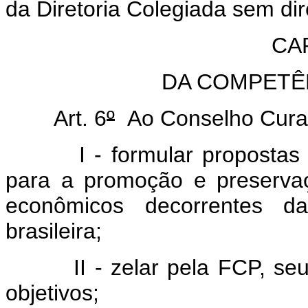
da Diretoria Colegiada sem dire
CA
DA COMPETÊ
Art. 6
º
Ao Conselho Cura
I - formular propostas e o
para a promoção e preservaçã
econômicos decorrentes da
brasileira;
II - zelar pela FCP, seu p
objetivos;