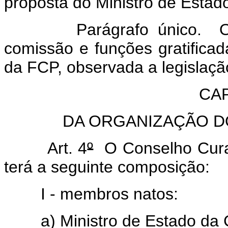
proposta do Ministro de Estado
Parágrafo único. Os ti
comissão e funções gratifica
da FCP, observada a legislaçã
CAP
DA ORGANIZAÇÃO 
Art. 4
º
O Conselho Curad
terá a seguinte composição:
I - membros natos:
a) Ministro de Estado da Cul