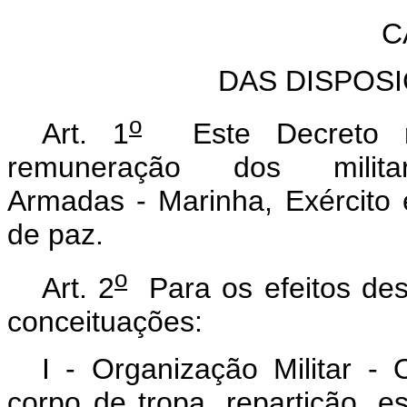
C
DAS DISPOS
o
Art. 1
Este Decreto re
remuneração dos milit
Armadas - Marinha, Exército
de paz.
o
Art. 2
Para os efeitos des
conceituações:
I - Organização Militar 
corpo de tropa, repartição, e