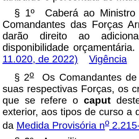
§ 1º Caberá ao Ministro
Comandantes das Forças Arm
darão direito ao adicion
disponibilidade orçamentá
11.020, de 2022)
Vigência
o
§ 2
Os Comandantes de Fo
suas respectivas Forças, os cr
que se refere o
caput
deste
exterior, aos tipos de curso a 
o
da
Medida Provisória n
2.215-