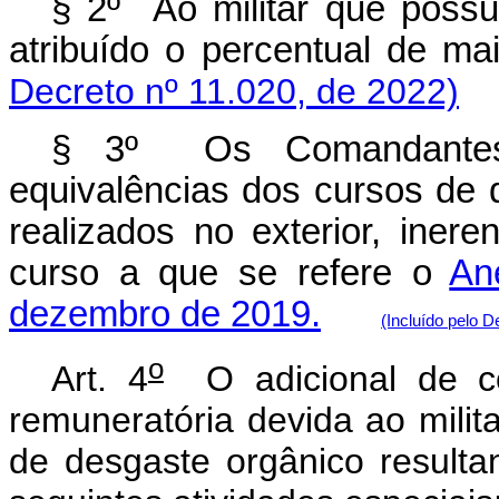
§ 2º Ao militar que poss
atribuído o percentual de
Decreto nº 11.020, de 2022)
§ 3º Os Comandantes 
equivalências dos cursos de 
realizados no exterior, ineren
curso a que se refere o
An
dezembro de 2019.
(Incluído pelo D
o
Art. 4
O adicional de co
remuneratória devida ao mili
de desgaste orgânico result