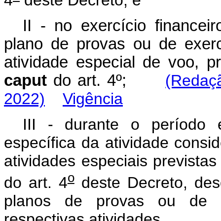
4
deste Decreto; e
II - no exercício finance
plano de provas ou de exercí
atividade especial de voo, pr
caput
do art. 4º;
(Redaçã
2022)
Vigência
III - durante o período
específica da atividade consid
atividades especiais previstas 
o
do art. 4
deste Decreto, des
planos de provas ou de ex
respectivas atividades.