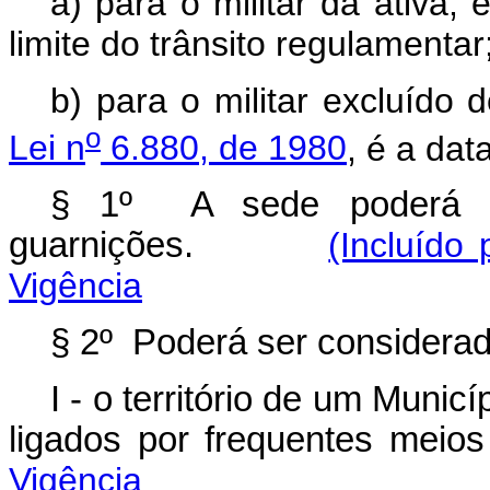
a) para o militar da ativa
limite do trânsito regulamentar
b) para o militar excluído 
o
Lei n
6.880, de 1980
, é a da
§ 1º A sede poderá 
guarnições.
(Incluído
Vigência
§ 2º Poderá ser consid
I - o território de um Munic
ligados por frequentes m
Vigência