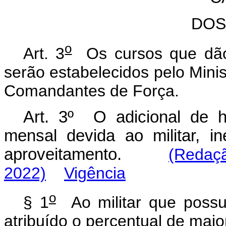
DOS
o
Art. 3
Os cursos que dão d
serão estabelecidos pelo Mini
Comandantes de Força.
Art. 3º O adicional de ha
mensal devida ao militar, i
aproveitamento.
(Redaçã
2022)
Vigência
o
§ 1
Ao militar que possu
atribuído o percentual de maior