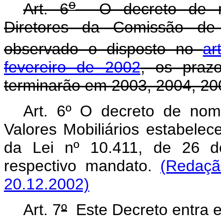
o
Art. 6
O decreto de no
Diretores da Comissão de V
observado o disposto no
ar
fevereiro de 2002
, os praz
terminarão em 2003, 2004, 20
Art. 6º O decreto de no
Valores Mobiliários estabelec
da Lei nº 10.411, de 26 d
respectivo mandato.
(Redaçã
20.12.2002)
Art. 7
º
Este Decreto entra e