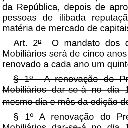
da República, depois de apr
pessoas de ilibada reputaç
matéria de mercado de capitai
Art. 2
º
O mandato dos dir
Mobiliários será de cinco ano
renovado a cada ano um quin
§ 1º A renovação do Pr
Mobiliários dar-se-á no dia
mesmo dia e mês da edição do 
§ 1º A renovação do Pr
Mobiliários dar-se-á no dia