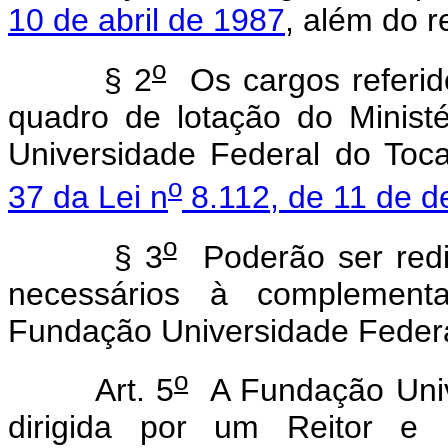
10 de abril de 1987
, além do r
o
§ 2
Os cargos referi
quadro de lotação do Minis
Universidade Federal do Toc
o
37 da Lei n
8.112, de 11 de 
o
§ 3
Poderão ser redis
necessários à complemen
Fundação Universidade Federa
o
Art. 5
A Fundação Unive
dirigida por um Reitor e p