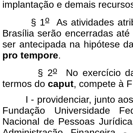
implantação e demais recursos
o
§ 1
As atividades atr
Brasília serão encerradas até
ser antecipada na hipótese da
pro tempore
.
o
§ 2
No exercício das
termos do
caput
, compete à F
I - providenciar, junto aos 
Fundação Universidade Fe
Nacional de Pessoas Jurídic
Administração Financeira -