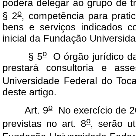
poderá delegar ao grupo de t
o
§ 2
, competência para pratic
bens e serviços indicados 
inicial da Fundação Universida
o
§ 5
O órgão jurídico da
prestará consultoria e ass
Universidade Federal do Toca
deste artigo.
o
Art. 9
No exercício de 2
o
previstas no art. 8
, serão u