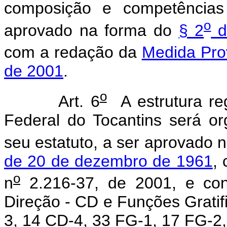
composição e competências 
o
aprovado na forma do
§ 2
do
com a redação da
Medida Prov
de 2001
.
o
Art. 6
A estrutura re
Federal do Tocantins será o
seu estatuto, a ser aprovado 
de 20 de dezembro de 1961
,
o
n
2.216-37, de 2001, e con
Direção - CD e Funções Gratif
3, 14 CD-4, 33 FG-1, 17 FG-2