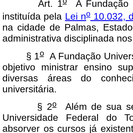
o
Art. 1
A Fundação Un
o
instituída pela
Lei n
10.032, d
na cidade de Palmas, Estado
administrativa disciplinada no
o
§ 1
A Fundação Universi
objetivo ministrar ensino su
diversas áreas do conhe
universitária.
o
§ 2
Além de sua se
Universidade Federal do T
absorver os cursos já existen