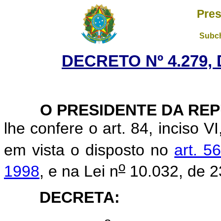
Pres
Subch
DECRETO Nº 4.279, 
O PRESIDENTE DA REP
lhe confere o art. 84, inciso V
em vista o disposto no
art. 5
o
1998
, e na Lei n
10.032, de 2
DECRETA: