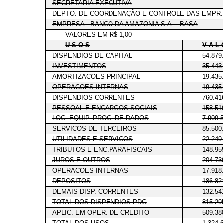
SECRETARIA EXECUTIVA
DEPTO. DE COORDENAÇÃO E CONTROLE DAS EMPR.
EMPRESA : BANCO DA AMAZONIA S.A. - BASA
VALORES EM R$ 1,00
U S O S
V A L 
DISPENDIOS DE CAPITAL
54.879
INVESTIMENTOS
35.443
AMORTIZACOES PRINCIPAL
19.435
OPERACOES INTERNAS
19.435
DISPENDIOS CORRENTES
760.41
PESSOAL E ENCARGOS SOCIAIS
158.51
LOC. EQUIP. PROC. DE DADOS
7.909.
SERVICOS DE TERCEIROS
85.500
UTILIDADES E SERVICOS
22.249
TRIBUTOS E ENC.PARAFISCAIS
148.95
JUROS E OUTROS
204.73
OPERACOES INTERNAS
17.918
DEPOSITOS
186.82
DEMAIS DISP. CORRENTES
132.54
TOTAL DOS DISPENDIOS PDG
815.29
APLIC. EM OPER. DE CREDITO
509.38
TOTAL DOS USOS
1.324.