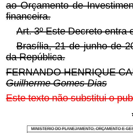
ao Orçamento de Investimento
financeira.
Art. 3º Este Decreto entra
Brasília, 21 de junho de 
da República.
FERNANDO HENRIQUE C
Guilherme Gomes Dias
Este texto não substitui o pu
MINISTERIO DO PLANEJAMENTO, ORÇAMENTO E GE