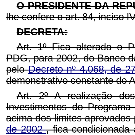
O PRESIDENTE DA RE
lhe confere o art. 84, inciso I
DECRETA:
Art. 1º Fica alterado o 
PDG, para 2002, do Banco d
pelo
Decreto nº 4.068, de 
demonstrativo constante do A
Art. 2º A realização dos
Investimentos do Programa
acima dos limites aprovados
de 2002
, fica condicionada